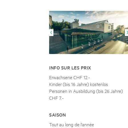
Naturpar
Regionaler Naturpark Schaffhausen
UNESCO BIOSPHÄRE ENTLEBUCH
07
AOÛT
Parc Ela
Parc naturel régional Gruyère Pays-
Exkursion Karst & Höhlen | 07.08.2
d'Enhaut
Biosfera
Karst- und Höhlenwanderung an der Schratten
INFO SUR LES PRIX
Erwachsene CHF 12.-
Kinder (bis 16 Jahre) kostenlos
Personen in Ausbildung (bis 26 Jahre)
CHF 7.-
SAISON
Tout au long de l'année