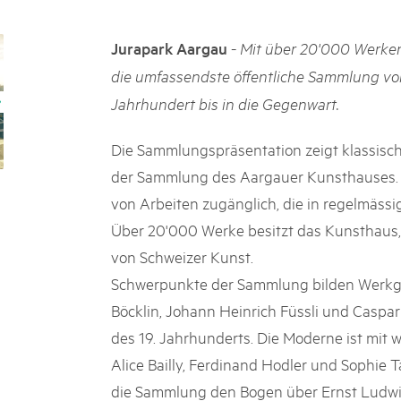
k Beverin
02. DÉC. 2025
026
Le Livre blanc des parc
-
Jurapark Aargau
Mit über 20'000 Werken
 Val Müstair
fluh.
Protéger la nature, préserver 
die umfassendste öffentliche Sammlung vo
locale : les parcs suisses remp
Jahrhundert bis in die Gegenwart.
vingt ans. Mais leurs actions s
toujours comprises par le mond
publié le 2 décembre 2025, don
Die Sammlungspräsentation zeigt klassisc
sur les parcs et mettent en lum
der Sammlung des Aargauer Kunsthauses. 
von Arbeiten zugänglich, die in regelmäss
Über 20'000 Werke besitzt das Kunsthaus,
von Schweizer Kunst.
Schwerpunkte der Sammlung bilden Werkgr
Böcklin, Johann Heinrich Füssli und Caspar
des 19. Jahrhunderts. Die Moderne ist mit
Alice Bailly, Ferdinand Hodler und Sophie 
die Sammlung den Bogen über Ernst Ludwig