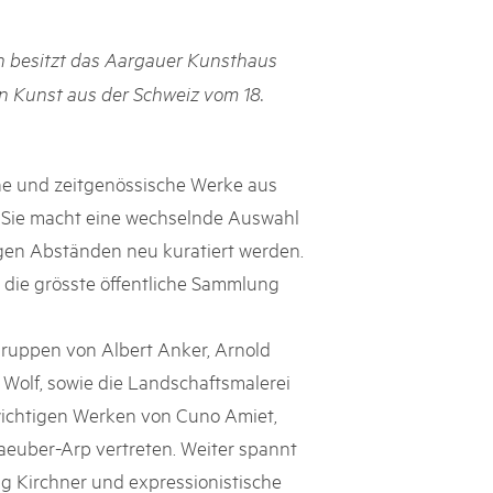
s suisses
 besitzt das Aargauer Kunsthaus
les paysages, dynamiser les régions rurales et renforcer l’économie
n Kunst aus der Schweiz vom 18.
lissent cette mission avec succès et conviction depuis près de
e heurtent parfois à des limites et leurs positions ne sont pas
e politique ou le grand public. Le Livre blanc des parcs suisses,
ne la parole à onze expert·e·s qui portent leur regard extérieur
he und zeitgenössische Werke aus
ière les conditions-cadres dans lesquelles ils s’inscrivent.
Sie macht eine wechselnde Auswahl
igen Abständen neu kuratiert werden.
 die grösste öffentliche Sammlung
uppen von Albert Anker, Arnold
 Wolf, sowie die Landschaftsmalerei
 wichtigen Werken von Cuno Amiet,
Taeuber-Arp vertreten. Weiter spannt
 Kirchner und expressionistische