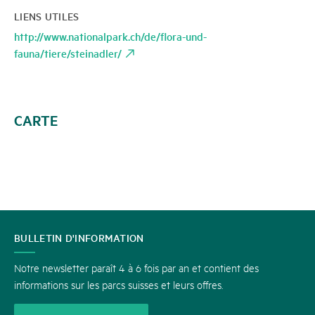
LIENS UTILES
http://www.nationalpark.ch/de/flora-und-
fauna/tiere/steinadler/
CARTE
CONTACT
BULLETIN D'INFORMATION
Notre newsletter paraît 4 à 6 fois par an et contient des
informations sur les parcs suisses et leurs offres.