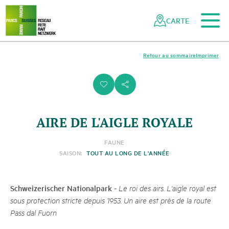
Vers le contenu principal
Vers la navigation mobile
Vers la recherche
Vers la zone des pieds
Vers le plan du site
Naviguer
Navigation
dans
rapide
CARTE
le
réseau
des
Retour au sommaire
Imprimer
parcs
suisses
i
s
AIRE DE L'AIGLE ROYALE
FAUNE
SAISON:
TOUT AU LONG DE L'ANNÉE
Schweizerischer Nationalpark
-
Le roi des airs. L'aigle royal est
sous protection stricte depuis 1953. Un aire est près de la route
Pass dal Fuorn