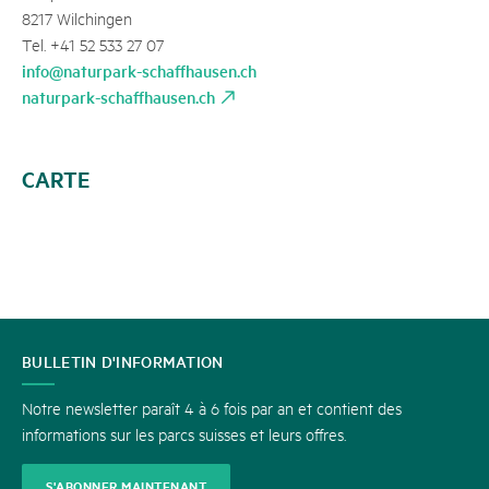
8217 Wilchingen
Tel. +41 52 533 27 07
info@naturpark-schaffhausen.ch
naturpark-schaffhausen.ch
CARTE
CONTACT
BULLETIN D'INFORMATION
Notre newsletter paraît 4 à 6 fois par an et contient des
informations sur les parcs suisses et leurs offres.
S'ABONNER MAINTENANT