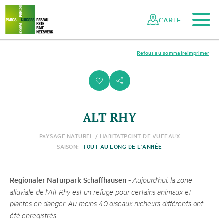
Vers le contenu principal
Vers la navigation mobile
Vers la recherche
Vers la zone des pieds
Vers le plan du site
Naviguer
Navigation
dans
rapide
CARTE
le
réseau
des
Retour au sommaire
Imprimer
parcs
suisses
i
s
ALT RHY
PAYSAGE NATUREL / HABITAT
POINT DE VUE
EAUX
SAISON:
TOUT AU LONG DE L'ANNÉE
Regionaler Naturpark Schaffhausen
-
Aujourd'hui, la zone
alluviale de l'Alt Rhy est un refuge pour certains animaux et
plantes en danger. Au moins 40 oiseaux nicheurs différents ont
été enregistrés.