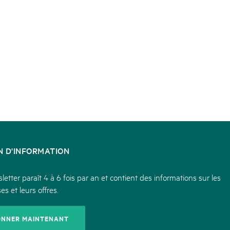
N D'INFORMATION
etter paraît 4 à 6 fois par an et contient des informations sur les
es et leurs offres.
ONNER MAINTENANT