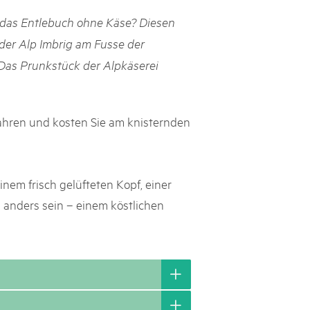
das Entlebuch ohne Käse? Diesen
s suisses
 der Alp Imbrig am Fusse der
les paysages, dynamiser les régions rurales et renforcer l’économie
 Das Prunkstück der Alpkäserei
lissent cette mission avec succès et conviction depuis près de
e heurtent parfois à des limites et leurs positions ne sont pas
e politique ou le grand public. Le Livre blanc des parcs suisses,
ne la parole à onze expert·e·s qui portent leur regard extérieur
fahren und kosten Sie am knisternden
ière les conditions-cadres dans lesquelles ils s’inscrivent.
nem frisch gelüfteten Kopf, einer
 anders sein – einem köstlichen