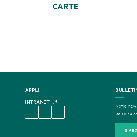
CARTE
CONTACT
APPLI
BULLETI
INTRANET
Notre newsl
parcs suiss
S'AB