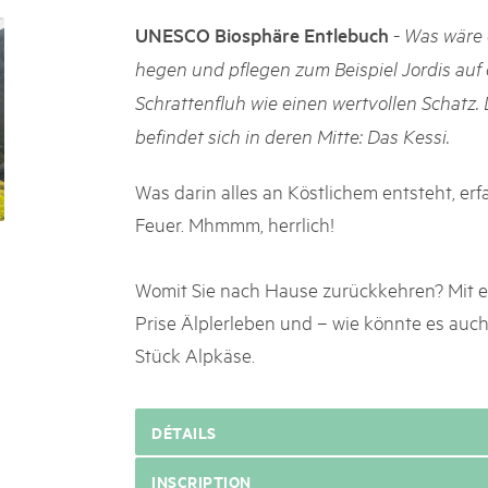
k Beverin
02. DÉC. 2025
-
UNESCO Biosphäre Entlebuch
Was wäre 
K-Garten
Le Livre blanc des parc
 Val Müstair
hegen und pflegen zum Beispiel Jordis auf
Protéger la nature, préserver 
Schrattenfluh wie einen wertvollen Schatz.
locale : les parcs suisses remp
vingt ans. Mais leurs actions s
befindet sich in deren Mitte: Das Kessi.
toujours comprises par le mond
publié le 2 décembre 2025, don
Was darin alles an Köstlichem entsteht, er
sur les parcs et mettent en lum
Feuer. Mhmmm, herrlich!
Womit Sie nach Hause zurückkehren? Mit ei
Prise Älplerleben und – wie könnte es auch
Stück Alpkäse.
DÉTAILS
INSCRIPTION