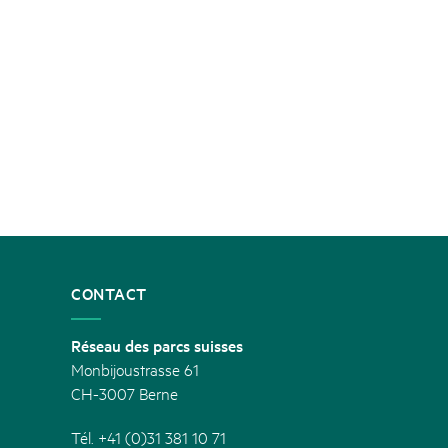
CONTACT
Réseau des parcs suisses
Monbijoustrasse 61
CH-3007 Berne
Tél. +41 (0)31 381 10 71