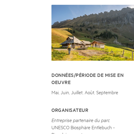
Naturpar
Regionaler Naturpark Schaffhausen
JURAPARK AARGAU
06
AOÛT
Parc Ela
Parc naturel régional Gruyère Pays-
Film Open Air & Kulinarik im MEC
d'Enhaut
Biosfera
Film Open Air & Kulinarik im MECK-Garten
DONNÉES/PÉRIODE DE MISE EN
OEUVRE
Mai, Juin, Juillet, Août, Septembre
ORGANISATEUR
Entreprise partenaire du parc
UNESCO Biosphäre Entlebuch -