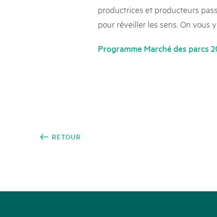
Naturpar
Regionaler Naturpark Schaffhausen
productrices et producteurs passi
UNESCO BIOSPHÄRE ENTLEBUCH
07
AOÛT
Parc Ela
Parc naturel régional Gruyère Pays-
Exkursion Karst & Höhlen | 07.08.2
pour réveiller les sens. On vous 
d'Enhaut
Biosfera
Karst- und Höhlenwanderung an der Schratten
Programme Marché des parcs 2
RETOUR