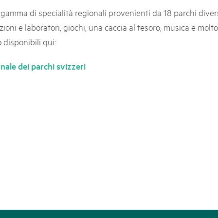
k Beverin
mma di specialità regionali provenienti da 18 parchi diversi
05. MAR. 2025
rtginatsch
9° Mercato dei parchi 
oni e laboratori, giochi, una caccia al tesoro, musica e molto
 Val Müstair
owie Alpfest
Le jeudi 15 mai 2025, le March
disponibili qui:
programme : des spécialités, de
de la musique et tout ce qu'i
le dei parchi svizzeri