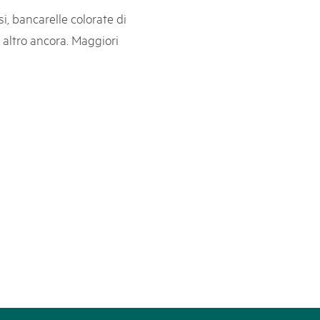
, bancarelle colorate di
svizzeri, 15 maggio 2025
 altro ancora. Maggiori
é des parcs suisses revient sur la Place fédérale à Berne. Au
s dégustations, des jeux et activités participatives sur les stands,
l faut pour passer un bon moment. Une date à réserver !