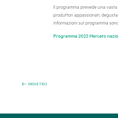
Naturpar
Regionaler Naturpark Schaffhausen
NATURPARK BEVERIN
Il programma prevede una vasta ga
09
AUGUST
Parc Ela
Parc naturel régional Gruyère Pays-
Alpfest und Einweihung Energia Cu
produttori appassionati, degustazi
d'Enhaut
Biosfera
Einweihung des Energiesystems Curtginatsch s
informazioni sul programma sono 
Programma 2023 Mercato naziona
INDIETRO