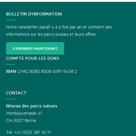
CONTACT
BULLETIN D'INFORMATION
Notre newsletter paraît 4 à 6 fois par an et contient des
informations sur les parcs suisses et leurs offres.
S'ABONNER MAINTENANT
COMPTE POUR LES DONS
IBAN
CH82 8080 8008 0691 9408 2
CONTACT
Réseau des parcs suisses
Monbijoustrasse 61
CH-3007 Berne
Tél. +41 (0)31 381 10 71