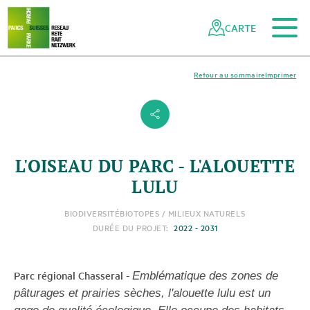
Vers le contenu principal
Vers la navigation mobile
Vers la recherche
Vers la zone des pieds
Vers le plan du site
Naviguer
Navigation
dans
rapide
CARTE
le
réseau
des
Retour au sommaire
Imprimer
parcs
suisses
s
L'OISEAU DU PARC - L'ALOUETTE
LULU
BIODIVERSITÉ
BIOTOPES / MILIEUX NATURELS
DURÉE DU PROJET:
2022 - 2031
Parc régional Chasseral
-
Emblématique des zones de
pâturages et prairies sèches, l'alouette lulu est un