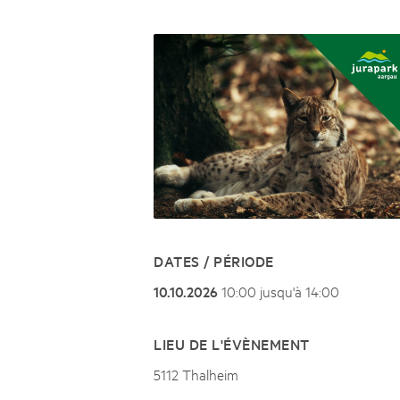
Naturpar
Regionaler Naturpark Schaffhausen
Parc Ela
Parc naturel régional Gruyère Pays-
PARC NATUREL RÉGIONAL DE LA VALLÉE 
08
AOÛT
d'Enhaut
Biosfera
Excursion - Alpage de Fenestral
Immersion dans le monde fascinant de l'agricult
DATES / PÉRIODE
10.10.2026
10:00 jusqu'à 14:00
LIEU DE L'ÉVÈNEMENT
5112 Thalheim