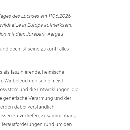
cs suisses
Tages des Luchses am 11.06.2026
les paysages, dynamiser les régions rurales et renforcer l’économie
Wildkatze in Europa aufmerksam.
lissent cette mission avec succès et conviction depuis près de
ion mit dem Jurapark Aargau
e heurtent parfois à des limites et leurs positions ne sont pas
e politique ou le grand public. Le Livre blanc des parcs suisses,
ne la parole à onze expert·e·s qui portent leur regard extérieur
und doch ist seine Zukunft alles
ière les conditions-cadres dans lesquelles ils s’inscrivent.
 als faszinierende, heimische
. Wir beleuchten seine meist
kosystem und die Entwicklungen, die
ie genetische Verarmung und der
erden dabei verständlich
 Wissen zu vertiefen, Zusammenhänge
en Herausforderungen rund um den