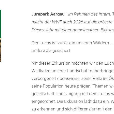
k Beverin
02. DÉC. 2025
DU TRIENT
Le Livre blanc des par
-
Jurapark Aargau
Im Rahmen des intern. 
 Val Müstair
Protéger la nature, préserver 
macht der WWF auch 2026 auf die grösste 
ure locale !
locale : les parcs suisses remp
Dieses Jahr mit einer gemeinsamen Exkurs
vingt ans. Mais leurs actions s
toujours comprises par le mond
publié le 2 décembre 2025, don
Der Luchs ist zurück in unseren Wäldern – 
sur les parcs et mettent en lum
andere als gesichert.
Mit dieser Exkursion möchten wir den Luchs
Wildkatze unserer Landschaft näherbringen
verborgene Lebensweise, seine Rolle im Ö
seine Population heute prägen. Themen w
gesellschaftliche Umgang mit dem Luchs w
eingeordnet. Die Exkursion lädt dazu ein,
zu erkennen und sich differenziert mit d