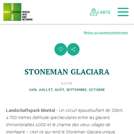
Vers le contenu principal
Vers la navigation mobile
Vers la recherche
Vers la zone des pieds
Vers le plan du site
Naviguer
Navigation
dans
rapide
CARTE
le
réseau
des
Retour au sommaire
Imprimer
parcs
suisses
i
s
STONEMAN GLACIARA
AUTRE
JUIN, JUILLET, AOÛT, SEPTEMBRE, OCTOBRE
Landschaftspark Binntal
-
Un circuit époustouflant de 125km,
4.700 mètres d’altitude spectaculaires entre les glaciers,
d’innombrables 4000 et le charme des vieux villages de
montagne – c’est ce qui rend le Stoneman Glaciara unique.