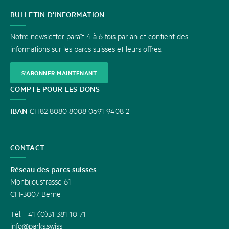
CONTACT
BULLETIN D'INFORMATION
Notre newsletter paraît 4 à 6 fois par an et contient des
informations sur les parcs suisses et leurs offres.
S'ABONNER MAINTENANT
COMPTE POUR LES DONS
IBAN
CH82 8080 8008 0691 9408 2
CONTACT
Réseau des parcs suisses
Monbijoustrasse 61
CH-3007 Berne
Tél. +41 (0)31 381 10 71
info@parks.swiss