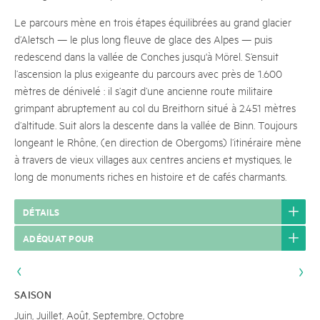
Le parcours mène en trois étapes équilibrées au grand glacier
d’Aletsch — le plus long fleuve de glace des Alpes — puis
redescend dans la vallée de Conches jusqu'à Mörel. S’ensuit
l’ascension la plus exigeante du parcours avec près de 1.600
mètres de dénivelé : il s’agit d’une ancienne route militaire
grimpant abruptement au col du Breithorn situé à 2.451 mètres
d’altitude. Suit alors la descente dans la vallée de Binn. Toujours
longeant le Rhône, (en direction de Obergoms) l’itinéraire mène
à travers de vieux villages aux centres anciens et mystiques, le
long de monuments riches en histoire et de cafés charmants.
DÉTAILS
ADÉQUAT POUR
SAISON
Juin, Juillet, Août, Septembre, Octobre