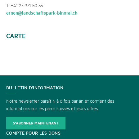
T +41 27 971 50 55
ernen@landschaftspark-binntal.ch
CARTE
CONTACT
BULLETIN D'INFORMATION
Notre newsletter paraît 4 à 6 fois par an et contient des
informations sur les parcs suisses et leurs offres.
S'ABONNER MAINTENANT
COMPTE POUR LES DONS