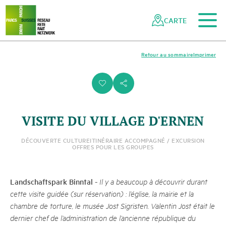
Vers le contenu principal
Vers la navigation mobile
Vers la recherche
Vers la zone des pieds
Vers le plan du site
Naviguer
Navigation
dans
rapide
CARTE
le
réseau
des
Retour au sommaire
Imprimer
parcs
suisses
i
s
VISITE DU VILLAGE D'ERNEN
DÉCOUVERTE CULTURE
ITINÉRAIRE ACCOMPAGNÉ / EXCURSION
OFFRES POUR LES GROUPES
Landschaftspark Binntal
-
Il y a beaucoup à découvrir durant
cette visite guidée (sur réservation) : l’église, la mairie et la
chambre de torture, le musée Jost Sigristen. Valentin Jost était le
dernier chef de l’administration de l’ancienne république du