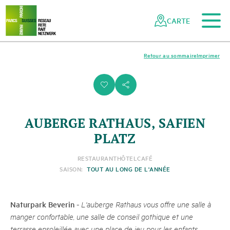
Vers le contenu principal
Vers la navigation mobile
Vers la recherche
Vers la zone des pieds
Vers le plan du site
Naviguer
Navigation
dans
rapide
CARTE
le
réseau
des
Retour au sommaire
Imprimer
parcs
suisses
i
s
AUBERGE RATHAUS, SAFIEN
PLATZ
RESTAURANT
HÔTEL
CAFÉ
SAISON:
TOUT AU LONG DE L'ANNÉE
Naturpark Beverin
-
L'auberge Rathaus vous offre une salle à
manger confortable, une salle de conseil gothique et une
terrasse ensoleillée avec une place de jeu pour les enfants.