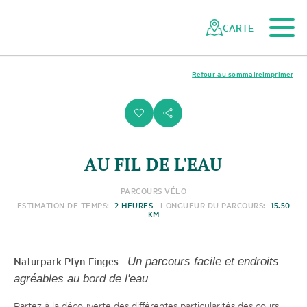
Vers le contenu principal
Vers la navigation mobile
Vers la recherche
Vers la zone des pieds
Vers le plan du site
Naviguer
Navigation
dans
rapide
CARTE
le
réseau
des
Retour au sommaire
Imprimer
parcs
suisses
i
s
AU FIL DE L'EAU
PARCOURS VÉLO
ESTIMATION DE TEMPS:
2 HEURES
LONGUEUR DU PARCOURS:
15.50
KM
Naturpark Pfyn-Finges
-
Un parcours facile et endroits
agréables au bord de l'eau
Partez à la découverte des différentes particularités des cours