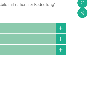
i
sbild mit nationaler Bedeutung"
s