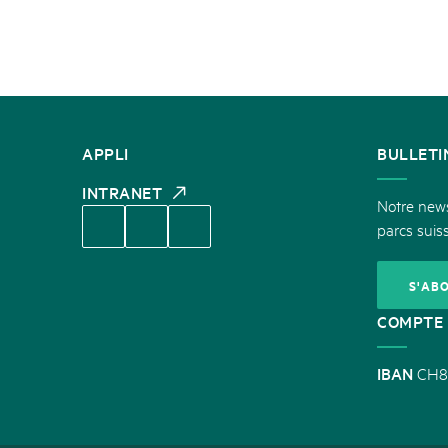
CONTACT
APPLI
BULLETI
INTRANET
Notre newsl
parcs suiss
S'AB
COMPTE 
IBAN
CH8