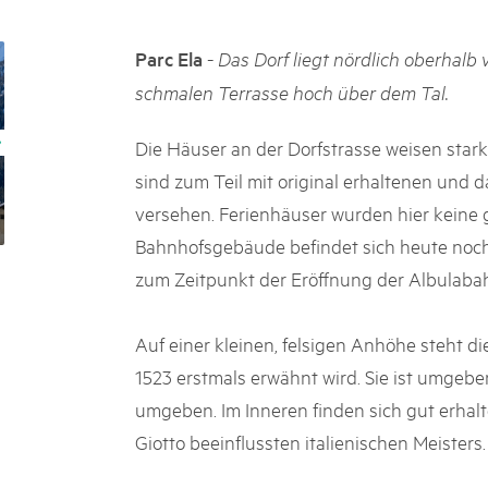
k Beverin
02. DÉC. 2025
DU TRIENT
Le Livre blanc des parc
-
Parc Ela
Das Dorf liegt nördlich oberhalb
 Val Müstair
Protéger la nature, préserver 
schmalen Terrasse hoch über dem Tal.
ure locale !
locale : les parcs suisses remp
vingt ans. Mais leurs actions s
Die Häuser an der Dorfstrasse weisen stark
toujours comprises par le mond
sind zum Teil mit original erhaltenen und d
publié le 2 décembre 2025, don
sur les parcs et mettent en lum
versehen. Ferienhäuser wurden hier keine 
Bahnhofsgebäude befindet sich heute noch
zum Zeitpunkt der Eröffnung der Albulaba
Auf einer kleinen, felsigen Anhöhe steht di
1523 erstmals erwähnt wird. Sie ist umge
umgeben. Im Inneren finden sich gut erhal
Giotto beeinflussten italienischen Meisters.