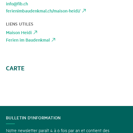
info@fib.ch
ferienimbaudenkmal.ch/maison-heidi/
LIENS UTILES
Maison Heidi
Ferien im Baudenkmal
CARTE
CONTACT
BULLETIN D'INFORMATION
Notre newsletter paraît 4 à 6 fois par an et contient des