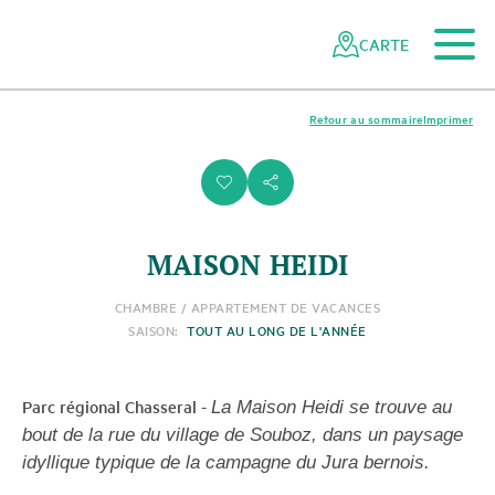
Vers le contenu principal
Vers la navigation mobile
Vers la recherche
Vers la zone des pieds
Vers le plan du site
Naviguer
Navigation
dans
rapide
CARTE
le
réseau
des
Retour au sommaire
Imprimer
parcs
suisses
i
s
MAISON HEIDI
CHAMBRE / APPARTEMENT DE VACANCES
SAISON:
TOUT AU LONG DE L'ANNÉE
Parc régional Chasseral
-
La Maison Heidi se trouve au
bout de la rue du village de Souboz, dans un paysage
idyllique typique de la campagne du Jura bernois.