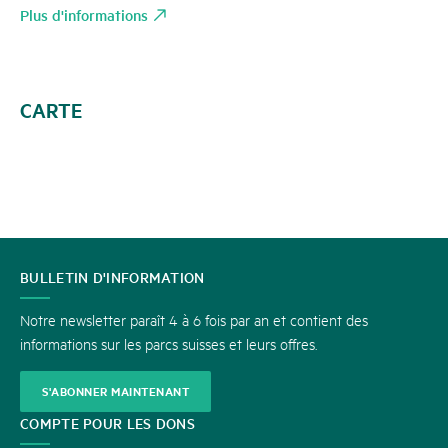
Plus d'informations
CARTE
CONTACT
BULLETIN D'INFORMATION
Notre newsletter paraît 4 à 6 fois par an et contient des
informations sur les parcs suisses et leurs offres.
S'ABONNER MAINTENANT
COMPTE POUR LES DONS