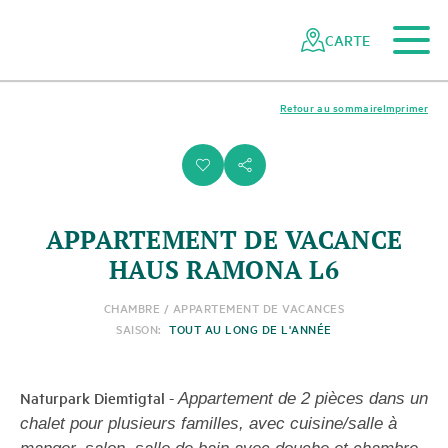
Vers le contenu principal
Vers la navigation mobile
Vers la recherche
Vers la zone des pieds
Vers le plan du site
Naviguer
Navigation
dans
rapide
CARTE
le
réseau
des
Retour au sommaire
Imprimer
parcs
suisses
i
s
APPARTEMENT DE VACANCE
HAUS RAMONA L6
CHAMBRE / APPARTEMENT DE VACANCES
SAISON:
TOUT AU LONG DE L'ANNÉE
Naturpark Diemtigtal
-
Appartement de 2 pièces dans un
chalet pour plusieurs familles, avec cuisine/salle à