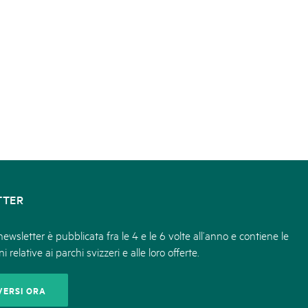
TTER
ewsletter è pubblicata fra le 4 e le 6 volte all’anno e contiene le
i relative ai parchi svizzeri e alle loro offerte.
VERSI ORA