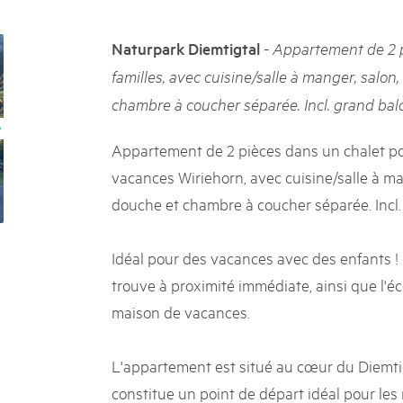
k Beverin
05. MAR. 2025
DU TRIENT
9° Mercato dei parchi 
-
Naturpark Diemtigtal
Appartement de 2 p
 Val Müstair
Le jeudi 15 mai 2025, le March
familles, avec cuisine/salle à manger, salon
ure locale !
programme : des spécialités, de
chambre à coucher séparée. Incl. grand balco
de la musique et tout ce qu'i
Appartement de 2 pièces dans un chalet pou
vacances Wiriehorn, avec cuisine/salle à ma
douche et chambre à coucher séparée. Incl. 
Idéal pour des vacances avec des enfants !
trouve à proximité immédiate, ainsi que l'éco
maison de vacances.
L'appartement est situé au cœur du Diemtig
constitue un point de départ idéal pour les 