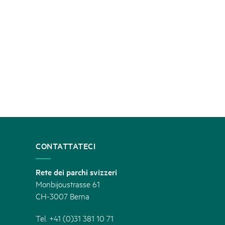
CONTATTATECI
Rete dei parchi svizzeri
Monbijoustrasse 61
CH-3007 Berna
Tel. +41 (0)31 381 10 71