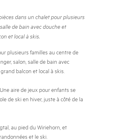
svizzeri, 15 maggio 2025
ièces dans un chalet pour plusieurs
é des parcs suisses revient sur la Place fédérale à Berne. Au
, salle de bain avec douche et
s dégustations, des jeux et activités participatives sur les stands,
n et local à skis.
l faut pour passer un bon moment. Une date à réserver !
r plusieurs familles au centre de
nger, salon, salle de bain avec
grand balcon et local à skis.
 Une aire de jeux pour enfants se
le de ski en hiver, juste à côté de la
tal, au pied du Wiriehorn, et
randonnées et le ski.