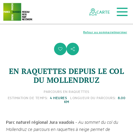
Vers le contenu principal
Vers la navigation mobile
Vers la recherche
Vers la zone des pieds
Vers le plan du site
Naviguer
Navigation
dans
rapide
CARTE
le
réseau
des
Retour au sommaire
Imprimer
parcs
suisses
i
s
EN RAQUETTES DEPUIS LE COL
DU MOLLENDRUZ
PARCOURS EN RAQUETTES
ESTIMATION DE TEMPS:
4 HEURES
LONGUEUR DU PARCOURS:
8.00
KM
Parc naturel régional Jura vaudois
-
Au sommet du col du
Mollendruz ce parcours en raquettes à neige permet de