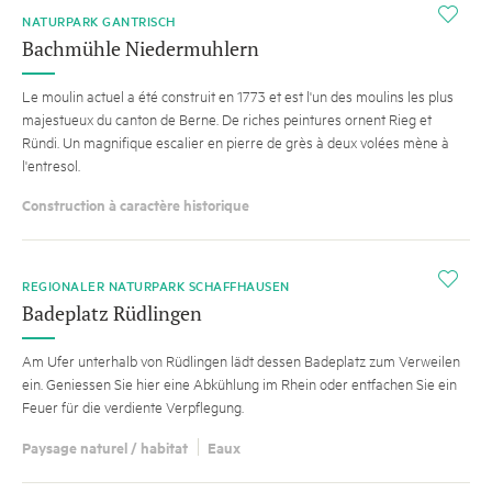
i
NATURPARK GANTRISCH
Bachmühle Niedermuhlern
Le moulin actuel a été construit en 1773 et est l'un des moulins les plus
majestueux du canton de Berne. De riches peintures ornent Rieg et
Ründi. Un magnifique escalier en pierre de grès à deux volées mène à
l'entresol.
Construction à caractère historique
i
REGIONALER NATURPARK SCHAFFHAUSEN
Badeplatz Rüdlingen
Am Ufer unterhalb von Rüdlingen lädt dessen Badeplatz zum Verweilen
ein. Geniessen Sie hier eine Abkühlung im Rhein oder entfachen Sie ein
Feuer für die verdiente Verpflegung.
Paysage naturel / habitat
Eaux