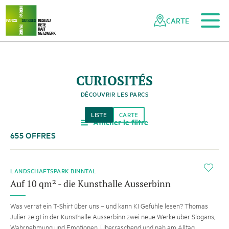
Vers le contenu principal
Vers la navigation mobile
Vers la recherche
Vers la zone des pieds
Vers le plan du site
Naviguer
Navigation
dans
rapide
CARTE
le
réseau
des
parcs
CURIOSITÉS
suisses
DÉCOUVRIR LES PARCS
LISTE
CARTE
Afficher le filtre
a
655 OFFRES
i
LANDSCHAFTSPARK BINNTAL
Auf 10 qm² - die Kunsthalle Ausserbinn
Was verrät ein T-Shirt über uns – und kann KI Gefühle lesen? Thomas
Julier zeigt in der Kunsthalle Ausserbinn zwei neue Werke über Slogans,
Wahrnehmung und Emotionen. Überraschend und nah am Alltag.