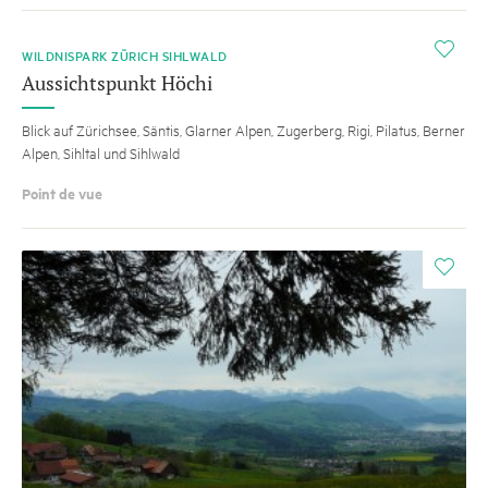
i
WILDNISPARK ZÜRICH SIHLWALD
Aussichtspunkt Höchi
Blick auf Zürichsee, Säntis, Glarner Alpen, Zugerberg, Rigi, Pilatus, Berner
Alpen, Sihltal und Sihlwald
Point de vue
i