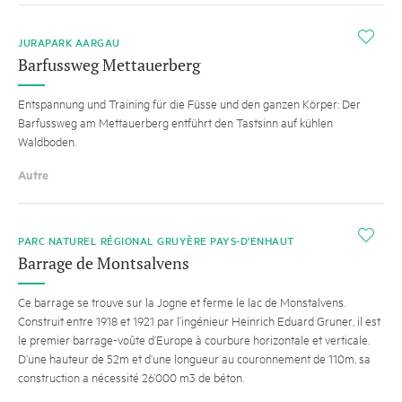
i
JURAPARK AARGAU
Barfussweg Mettauerberg
Entspannung und Training für die Füsse und den ganzen Körper: Der
Barfussweg am Mettauerberg entführt den Tastsinn auf kühlen
Waldboden.
Autre
i
PARC NATUREL RÉGIONAL GRUYÈRE PAYS-D'ENHAUT
Barrage de Montsalvens
Ce barrage se trouve sur la Jogne et ferme le lac de Monstalvens.
Construit entre 1918 et 1921 par l’ingénieur Heinrich Eduard Gruner, il est
le premier barrage-voûte d’Europe à courbure horizontale et verticale.
D’une hauteur de 52m et d’une longueur au couronnement de 110m, sa
construction a nécessité 26’000 m3 de béton.