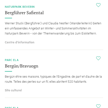
i
NATURPARK BEVERIN
Bergführer Safiental
Werner Stucki (Bergführer) und Claudia Nestler (Wanderleiterin) bieten
ein umfassendes Angebot an Winter- und Sommeraktivitäten im
Naturpark Beverin - von der Themenwanderung bis zum Eisklettern.
Centre d'information
i
PARC ELA
Bergün/Bravuogn
Bergün étire ses maisons, typiques de l'Engadine, de part et d'autre de la
route. Telles des perles sur un fil, elles abritent 520 habitants.
Site culturel
i
PARC ELA