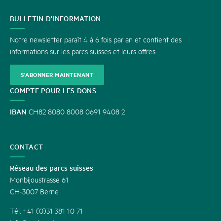
CONTACT
BULLETIN D'INFORMATION
Notre newsletter paraît 4 à 6 fois par an et contient des
informations sur les parcs suisses et leurs offres.
S'ABONNER MAINTENANT
COMPTE POUR LES DONS
IBAN
CH82 8080 8008 0691 9408 2
CONTACT
Réseau des parcs suisses
Monbijoustrasse 61
CH-3007 Berne
Tél. +41 (0)31 381 10 71