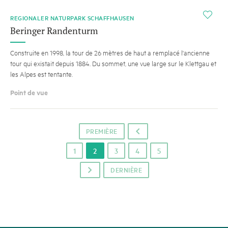
i
REGIONALER NATURPARK SCHAFFHAUSEN
Beringer Randenturm
Construite en 1998, la tour de 26 mètres de haut a remplacé l'ancienne
tour qui existait depuis 1884. Du sommet, une vue large sur le Klettgau et
les Alpes est tentante.
Point de vue
PREMIÈRE
o
1
2
3
4
5
DERNIÈRE
p