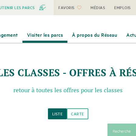
UTENIR LES PARCS
FAVORIS
MÉDIAS
EMPLOIS
agement
Visiter les parcs
À propos du Réseau
Actu
U'UN PARC?
 FAISONS
STIVALES
ON
PROJETS
ACTIVITÉS HIVERNALES
EMPLOIS & STAGES
ssions
«Oiseau du parc»
NTS
S
POUR LES FAMILLES
roduit
Culture du bâti
LES CLASSES - OFFRES À RÉ
S
BOIRE & MANGER
arc
Climat
prises partenaires
retour à toutes les offres pour les classes
onfédération
les parcs
e contexte international
LISTE
CARTE