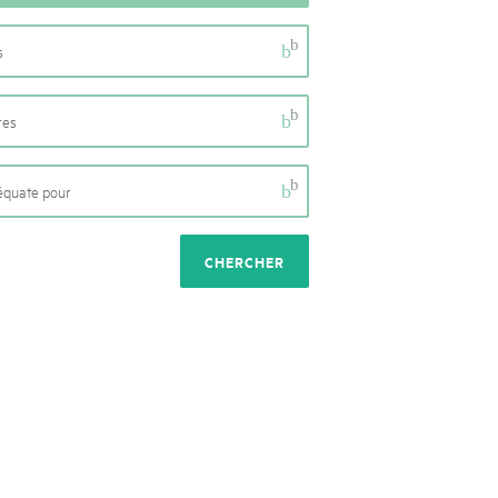
b
s
b
res
b
déquate pour