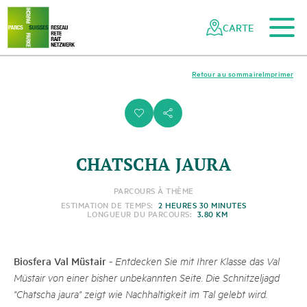
Vers le contenu principal
Vers la navigation mobile
Vers la recherche
Vers la zone des pieds
Vers le plan du site
Naviguer
Navigation
dans
rapide
CARTE
le
réseau
des
Retour au sommaire
Imprimer
parcs
suisses
i
s
CHATSCHA JAURA
PARCOURS À THÈME
ESTIMATION DE TEMPS:
2 HEURES 30 MINUTES
LONGUEUR DU PARCOURS:
3.80 KM
Biosfera Val Müstair
-
Entdecken Sie mit Ihrer Klasse das Val
Müstair von einer bisher unbekannten Seite. Die Schnitzeljagd
"Chatscha jaura" zeigt wie Nachhaltigkeit im Tal gelebt wird.