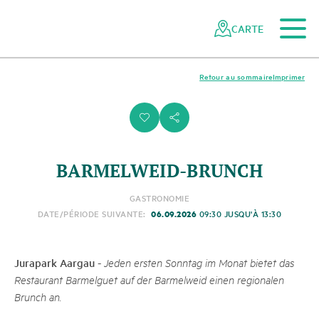
Vers le contenu principal
Vers la navigation mobile
Vers la recherche
Vers la zone des pieds
Vers le plan du site
Naviguer
Navigation
dans
rapide
CARTE
le
réseau
des
Retour au sommaire
Imprimer
parcs
suisses
i
s
BARMELWEID-BRUNCH
GASTRONOMIE
06.09.2026
DATE/PÉRIODE SUIVANTE:
09:30 JUSQU'À 13:30
Jurapark Aargau
-
Jeden ersten Sonntag im Monat bietet das
Restaurant Barmelguet auf der Barmelweid einen regionalen
Brunch an.