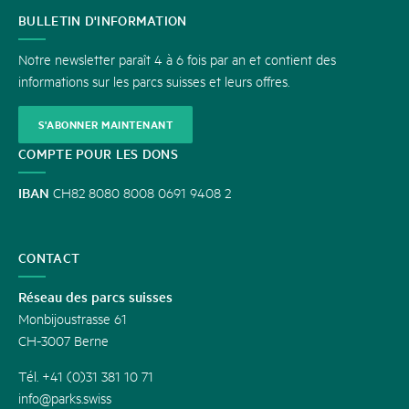
CONTACT
BULLETIN D'INFORMATION
Notre newsletter paraît 4 à 6 fois par an et contient des
informations sur les parcs suisses et leurs offres.
S'ABONNER MAINTENANT
COMPTE POUR LES DONS
IBAN
CH82 8080 8008 0691 9408 2
CONTACT
Réseau des parcs suisses
Monbijoustrasse 61
CH-3007 Berne
Tél. +41 (0)31 381 10 71
info@parks.swiss