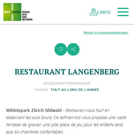
Vers le contenu principal
Vers la navigation mobile
Vers la recherche
Vers la zone des pieds
Vers le plan du site
Naviguer
Navigation
dans
rapide
CARTE
le
réseau
des
Retour au sommaire
Imprimer
parcs
suisses
i
s
RESTAURANT LANGENBERG
RESTAURANT
PENSION
CAFÉ
SAISON:
TOUT AU LONG DE L'ANNÉE
Wildnispark Zürich Sihlwald
-
Restaurez-vous tout en
observant les ours bruns. Ce self-service vous propose une vaste
terrasse de gravier, une jolie place de jeu pour les enfants ainsi
que six chambres confortables.