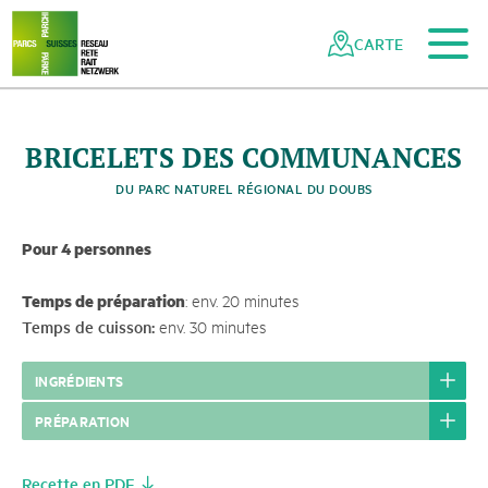
Vers le contenu principal
Vers la navigation mobile
Vers la recherche
Vers la zone des pieds
Vers le plan du site
Naviguer
Navigation
dans
rapide
CARTE
le
réseau
des
parcs
BRICELETS DES COMMUNANCES
suisses
DU PARC NATUREL RÉGIONAL DU DOUBS
Pour 4 personnes
Temps de préparation
: env. 20 minutes
Temps de cuisson:
env. 30 minutes
INGRÉDIENTS
PRÉPARATION
Recette en PDF