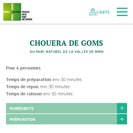
Vers le contenu principal
Vers la navigation mobile
Vers la recherche
Vers la zone des pieds
Vers le plan du site
Naviguer
Navigation
dans
rapide
CARTE
le
réseau
des
parcs
CHOUERA DE GOMS
suisses
DU PARC NATUREL DE LA VALLÉE DE BINN
Pour 4 personnes
Temps de préparation:
env. 30 minutes
Temps de repos:
min. 30 minutes
Temps de cuisson:
env. 50 minutes
INGRÉDIENTS
PRÉPARATION