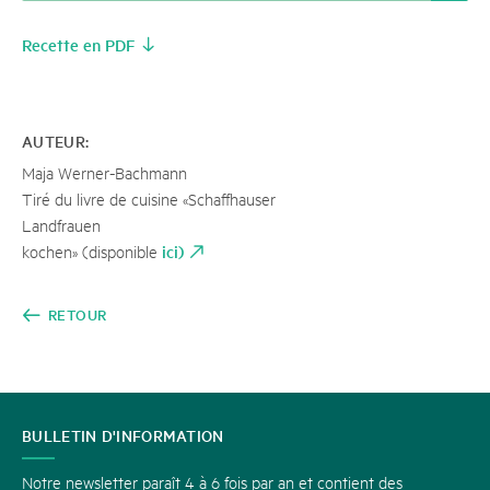
Recette en PDF
AUTEUR:
Maja Werner-Bachmann
Tiré du livre de cuisine «Schaffhauser
Landfrauen
ici)
kochen» (disponible
RETOUR
CONTACT
BULLETIN D'INFORMATION
Notre newsletter paraît 4 à 6 fois par an et contient des