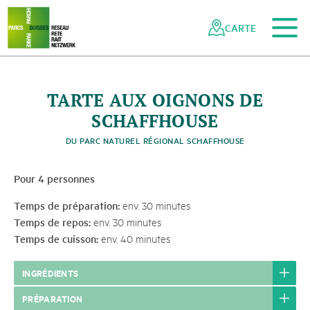
Vers le contenu principal
Vers la navigation mobile
Vers la recherche
Vers la zone des pieds
Vers le plan du site
Naviguer
Navigation
dans
rapide
CARTE
le
réseau
des
parcs
TARTE AUX OIGNONS DE
suisses
SCHAFFHOUSE
DU PARC NATUREL RÉGIONAL SCHAFFHOUSE
Pour 4 personnes
Temps de préparation:
env. 30 minutes
Temps de repos:
env. 30 minutes
Temps de cuisson:
env. 40 minutes
INGRÉDIENTS
PRÉPARATION