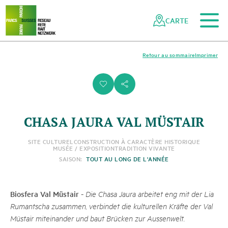
Vers le contenu principal
Vers la navigation mobile
Vers la recherche
Vers la zone des pieds
Vers le plan du site
Naviguer
Navigation
dans
rapide
CARTE
le
réseau
des
Retour au sommaire
Imprimer
parcs
suisses
i
s
CHASA JAURA VAL MÜSTAIR
SITE CULTUREL
CONSTRUCTION À CARACTÈRE HISTORIQUE
MUSÉE / EXPOSITION
TRADITION VIVANTE
SAISON:
TOUT AU LONG DE L'ANNÉE
Biosfera Val Müstair
-
Die Chasa Jaura arbeitet eng mit der Lia
Rumantscha zusammen, verbindet die kulturellen Kräfte der Val
Müstair miteinander und baut Brücken zur Aussenwelt.