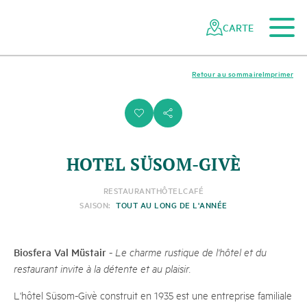
Vers le contenu principal
Vers la navigation mobile
Vers la recherche
Vers la zone des pieds
Vers le plan du site
Naviguer
Navigation
dans
rapide
CARTE
le
réseau
des
Retour au sommaire
Imprimer
parcs
suisses
i
s
HOTEL SÜSOM-GIVÈ
RESTAURANT
HÔTEL
CAFÉ
SAISON:
TOUT AU LONG DE L'ANNÉE
Biosfera Val Müstair
-
Le charme rustique de l'hôtel et du
restaurant invite à la détente et au plaisir.
L'hôtel Süsom-Givè construit en 1935 est une entreprise familiale