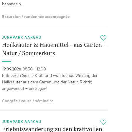
behandeln.
Excursion / randonnée accompagnée
JURAPARK AARGAU
i
Heilkräuter & Hausmittel - aus Garten +
Natur / Sommerkurs
19.09.2026
08:30 - 12:00
Entdecken Sie die Kraft und wohltuende Wirkung der
Heilkräuter aus dem Garten und der Natur. Richtig
angewendet – ein Segen!
Congrès / cours / séminaire
JURAPARK AARGAU
i
Erlebniswanderung zu den kraftvollen