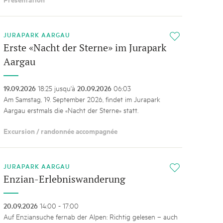
JURAPARK AARGAU
i
Erste «Nacht der Sterne» im Jurapark
Aargau
19.09.2026
18:25 jusqu'à
20.09.2026
06:03
Am Samstag, 19. September 2026, findet im Jurapark
Aargau erstmals die «Nacht der Sterne» statt.
Excursion / randonnée accompagnée
JURAPARK AARGAU
i
Enzian-Erlebniswanderung
20.09.2026
14:00 - 17:00
Auf Enziansuche fernab der Alpen: Richtig gelesen – auch