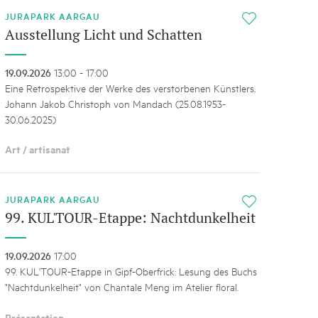
JURAPARK AARGAU
i
Ausstellung Licht und Schatten
19.09.2026
13:00 - 17:00
Eine Retrospektive der Werke des verstorbenen Künstlers,
Johann Jakob Christoph von Mandach (25.08.1953-
30.06.2025)
Art / artisanat
JURAPARK AARGAU
i
99. KUL'TOUR-Etappe: Nachtdunkelheit
19.09.2026
17:00
99. KUL'TOUR-Etappe in Gipf-Oberfrick: Lesung des Buchs
"Nachtdunkelheit" von Chantale Meng im Atelier floral.
Présentation