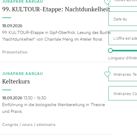
k Beverin
JURAPARK AARGAU
i
02. DÉC. 2025
99. KUL'TOUR-Etappe: Nachtdunkelheit
026
Le Livre blanc des parc
 Val Müstair
fluh.
Protéger la nature, préserver 
18.09.2026
locale : les parcs suisses remp
99. KUL'TOUR-Etappe in Gipf-Oberfrick: Lesung des Buchs
vingt ans. Mais leurs actions s
L'offre est a
"Nachtdunkelheit" von Chantale Meng im Atelier floral.
toujours comprises par le mond
publié le 2 décembre 2025, don
Présentation
sur les parcs et mettent en lum
Longueur d'itiné
JURAPARK AARGAU
Itinéraires: 
i
Kelterkurs
Itinéraires: C
18.09.2026
13:30 - 16:30
Einführung in die biologische Weinbereitung in Theorie
und Praxis.
Congrès / cours / séminaire