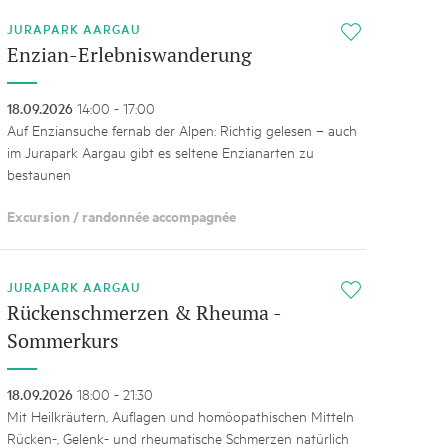
JURAPARK AARGAU
i
Enzian-Erlebniswanderung
18.09.2026
14:00 - 17:00
Auf Enziansuche fernab der Alpen: Richtig gelesen – auch
im Jurapark Aargau gibt es seltene Enzianarten zu
bestaunen
Excursion / randonnée accompagnée
JURAPARK AARGAU
i
Rückenschmerzen & Rheuma -
Sommerkurs
18.09.2026
18:00 - 21:30
Mit Heilkräutern, Auflagen und homöopathischen Mitteln
Rücken-, Gelenk- und rheumatische Schmerzen natürlich