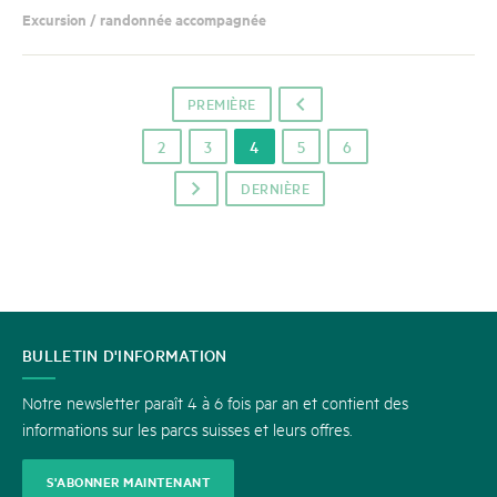
Excursion / randonnée accompagnée
PREMIÈRE
o
2
3
4
5
6
DERNIÈRE
p
CONTACT
BULLETIN D'INFORMATION
Notre newsletter paraît 4 à 6 fois par an et contient des
informations sur les parcs suisses et leurs offres.
S'ABONNER MAINTENANT