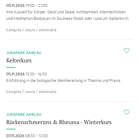
03.11.2026
19:00 - 21:00
Ihre Auszeit für Körper, Geist und Seele: Achtsamkeit, Atemtechniken
und Meditation/Bodyscan im Soulness-Stübli oder rund um Gallenkirch.
Congrès / cours / séminaire
i
JURAPARK AARGAU
Kelterkurs
05.11.2026
13:30 - 16:30
Einführung in die biologische Weinbereitung in Theorie und Praxis.
Congrès / cours / séminaire
i
JURAPARK AARGAU
Rückenschmerzen & Rheuma - Winterkurs
07.11.2026
08:30 - 12:00