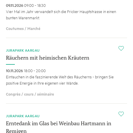
09.11.2026
09:00 - 18:30
Vier Mal im Jahr verwandelt sich die Fricker Hauptstrasse in einen
bunten Warenmarkt.
Coutumes / Marché
i
JURAPARK AARGAU
Räuchern mit heimischen Kräutern
10.11.2026
18:00 - 20:00
Eintauchen in die faszinierende Welt des Räucherns - bringen Sie
positive Energie in Ihre eigenen vier Wände.
Congrès / cours / séminaire
i
JURAPARK AARGAU
Erntedank im Glas bei Weinbau Hartmann in
Remigen