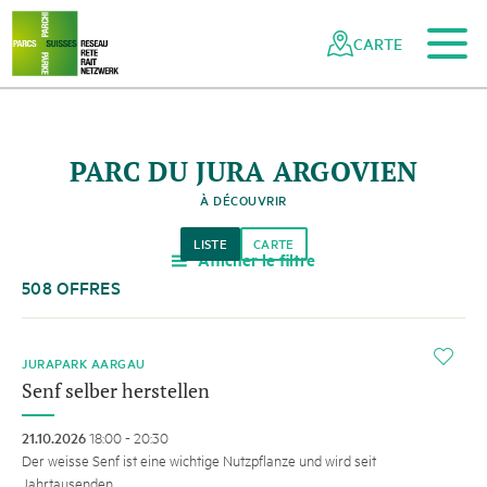
Vers le contenu principal
Vers la navigation mobile
Vers la recherche
Vers la zone des pieds
Vers le plan du site
Naviguer
Navigation
dans
rapide
CARTE
le
réseau
des
parcs
PARC DU JURA ARGOVIEN
suisses
À DÉCOUVRIR
LISTE
CARTE
Afficher le filtre
a
508 OFFRES
i
JURAPARK AARGAU
Senf selber herstellen
21.10.2026
18:00 - 20:30
Der weisse Senf ist eine wichtige Nutzpflanze und wird seit
Jahrtausenden