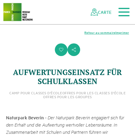
Vers le contenu principal
Vers la navigation mobile
Vers la recherche
Vers la zone des pieds
Vers le plan du site
Naviguer
Navigation
dans
rapide
CARTE
le
réseau
des
Retour au sommaire
Imprimer
parcs
suisses
i
s
AUFWERTUNGSEINSATZ FÜR
SCHULKLASSEN
CAMP POUR CLASSES D'ÉCOLE
OFFRES POUR LES CLASSES D'ÉCOLE
OFFRES POUR LES GROUPES
Naturpark Beverin
-
Der Naturpark Beverin engagiert sich für
den Erhalt und die Aufwertung wertvoller Lebensräume. In
Zusammenarbeit mit Schulen und Partnern führen wir