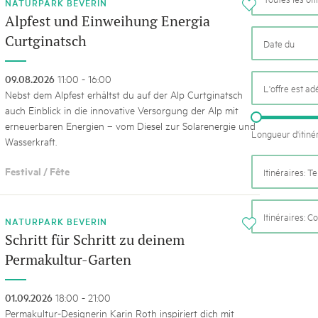
k Beverin
NATURPARK BEVERIN
i
02. DÉC. 2025
Alpfest und Einweihung Energia
026
Le Livre blanc des parc
Curtginatsch
 Val Müstair
fluh.
Protéger la nature, préserver 
locale : les parcs suisses remp
09.08.2026
11:00 - 16:00
vingt ans. Mais leurs actions s
L'offre est a
Nebst dem Alpfest erhältst du auf der Alp Curtginatsch
toujours comprises par le mond
auch Einblick in die innovative Versorgung der Alp mit
publié le 2 décembre 2025, don
erneuerbaren Energien – vom Diesel zur Solarenergie und
sur les parcs et mettent en lum
Longueur d'itiné
Wasserkraft.
Festival / Fête
Itinéraires: 
Itinéraires: C
NATURPARK BEVERIN
i
Schritt für Schritt zu deinem
Permakultur-Garten
01.09.2026
18:00 - 21:00
Permakultur-Designerin Karin Roth inspiriert dich mit