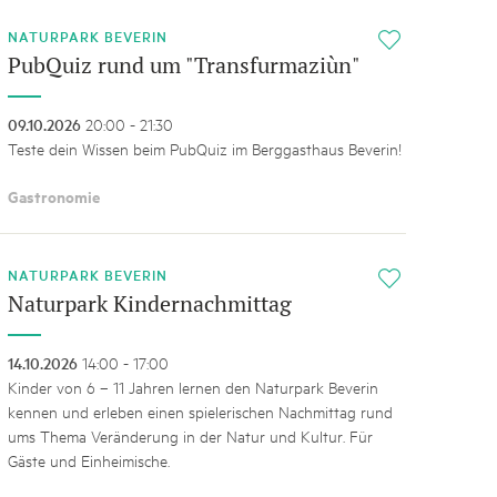
NATURPARK BEVERIN
i
PubQuiz rund um "Transfurmaziùn"
09.10.2026
20:00 - 21:30
Teste dein Wissen beim PubQuiz im Berggasthaus Beverin!
Gastronomie
NATURPARK BEVERIN
i
Naturpark Kindernachmittag
14.10.2026
14:00 - 17:00
Kinder von 6 – 11 Jahren lernen den Naturpark Beverin
kennen und erleben einen spielerischen Nachmittag rund
ums Thema Veränderung in der Natur und Kultur. Für
Gäste und Einheimische.