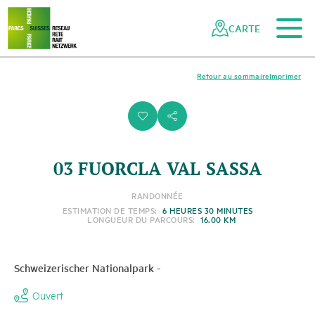
Vers le contenu principal
Vers la navigation mobile
Vers la recherche
Vers la zone des pieds
Vers le plan du site
Naviguer
Navigation
dans
rapide
CARTE
le
réseau
des
Retour au sommaire
Imprimer
parcs
suisses
i
s
03 FUORCLA VAL SASSA
RANDONNÉE
ESTIMATION DE TEMPS:
6 HEURES 30 MINUTES
LONGUEUR DU PARCOURS:
16.00 KM
Schweizerischer Nationalpark
-
Ouvert