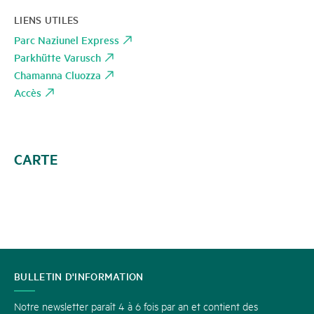
LIENS UTILES
Parc Naziunel Express
Parkhütte Varusch
Chamanna Cluozza
Accès
CARTE
CONTACT
BULLETIN D'INFORMATION
Notre newsletter paraît 4 à 6 fois par an et contient des