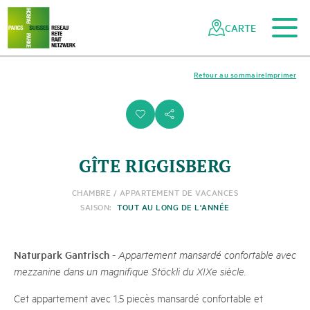
Vers le contenu principal
Vers la navigation mobile
Vers la recherche
Vers la zone des pieds
Vers le plan du site
Naviguer
Navigation
dans
rapide
CARTE
le
réseau
des
Retour au sommaire
Imprimer
parcs
suisses
i
s
GÎTE RIGGISBERG
CHAMBRE / APPARTEMENT DE VACANCES
SAISON:
TOUT AU LONG DE L'ANNÉE
Naturpark Gantrisch
-
Appartement mansardé confortable avec
mezzanine dans un magnifique Stöckli du XIXe siècle.
Cet appartement avec 1,5 piecès mansardé confortable et