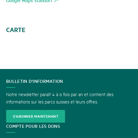
Google Maps Standort
CARTE
CONTACT
BULLETIN D'INFORMATION
Notre newsletter paraît 4 à 6 fois par an et contient des
informations sur les parcs suisses et leurs offres.
S'ABONNER MAINTENANT
COMPTE POUR LES DONS