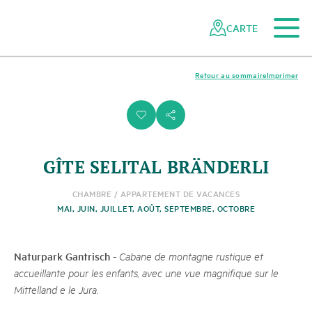
Vers le contenu principal
Vers la navigation mobile
Vers la recherche
Vers la zone des pieds
Vers le plan du site
Naviguer
Navigation
dans
rapide
CARTE
le
réseau
des
Retour au sommaire
Imprimer
parcs
suisses
i
s
GÎTE SELITAL BRÄNDERLI
CHAMBRE / APPARTEMENT DE VACANCES
MAI, JUIN, JUILLET, AOÛT, SEPTEMBRE, OCTOBRE
Naturpark Gantrisch
-
Cabane de montagne rustique et
accueillante pour les enfants, avec une vue magnifique sur le
Mittelland e le Jura.