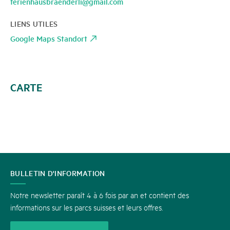
ferienhausbraenderli@gmail.com
LIENS UTILES
Google Maps Standort
CARTE
CONTACT
BULLETIN D'INFORMATION
Notre newsletter paraît 4 à 6 fois par an et contient des
informations sur les parcs suisses et leurs offres.