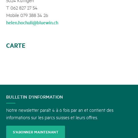
5024 Küttigen
T 062 827 27 54
Mobile 079 388 34 26
helen.hochuli@bluewin.ch
CARTE
CONTACT
BULLETIN D'INFORMATION
Notre newsletter paraît 4 à 6 fois par an et contient des
informations sur les parcs suisses et leurs offres.
S'ABONNER MAINTENANT