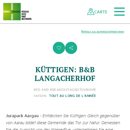
Vers le contenu principal
Vers la navigation mobile
Vers la recherche
Vers la zone des pieds
Vers le plan du site
Naviguer
Navigation
dans
rapide
CARTE
le
réseau
des
Retour au sommaire
Imprimer
parcs
suisses
i
s
KÜTTIGEN: B&B
LANGACHERHOF
BED AND BREAKFAST
AGROTOURISME
SAISON:
TOUT AU LONG DE L'ANNÉE
Jurapark Aargau
-
Entdecken Sie Küttigen: Gleich gegenüber
von Aarau bildet diese Gemeinde das Tor zur Natur. Geniessen
Sie die Aussicht von der Wasserflue, unternehmen Sie eine