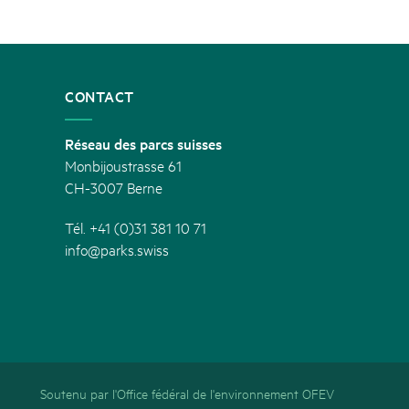
CONTACT
Réseau des parcs suisses
Monbijoustrasse 61
CH-3007 Berne
Tél. +41 (0)31 381 10 71
info@parks.swiss
Soutenu par l'Office fédéral de l'environnement OFEV