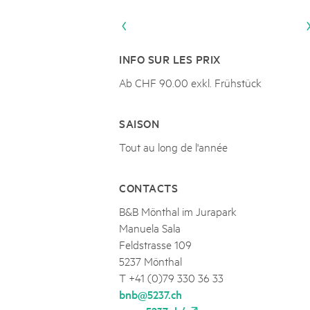
Naturpar
Regionaler Naturpark Schaffhausen
UNESCO BIOSPHÄRE ENTLEBUCH
07
AOÛT
Parc Ela
Parc naturel régional Gruyère Pays-
Exkursion Karst & Höhlen | 07.08.2
d'Enhaut
Biosfera
Karst- und Höhlenwanderung an der Schratten
INFO SUR LES PRIX
Ab CHF 90.00 exkl. Frühstück
SAISON
Tout au long de l'année
CONTACTS
B&B Mönthal im Jurapark
Manuela Sala
Feldstrasse 109
5237 Mönthal
T +41 (0)79 330 36 33
bnb@5237.ch