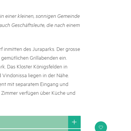
s suisses
in einer kleinen, sonnigen Gemeinde
les paysages, dynamiser les régions rurales et renforcer l’économie
r auch Geschäftsleute, die nach einem
lissent cette mission avec succès et conviction depuis près de
e heurtent parfois à des limites et leurs positions ne sont pas
e politique ou le grand public. Le Livre blanc des parcs suisses,
ne la parole à onze expert·e·s qui portent leur regard extérieur
rf inmitten des Juraparks. Der grosse
ière les conditions-cadres dans lesquelles ils s’inscrivent.
u gemütlichen Grillabenden ein.
rk. Das Kloster Königsfelden in
Vindonissa liegen in der Nähe.
ent mit separatem Eingang und
e Zimmer verfügen über Küche und
i