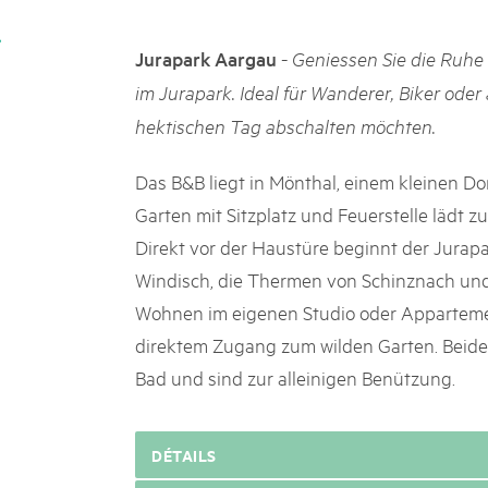
k Beverin
02. DÉC. 2025
026
Le Livre blanc des parc
-
Jurapark Aargau
Geniessen Sie die Ruhe 
 Val Müstair
fluh.
Protéger la nature, préserver 
im Jurapark. Ideal für Wanderer, Biker ode
locale : les parcs suisses remp
hektischen Tag abschalten möchten.
vingt ans. Mais leurs actions s
toujours comprises par le mond
publié le 2 décembre 2025, don
Das B&B liegt in Mönthal, einem kleinen Do
sur les parcs et mettent en lum
Garten mit Sitzplatz und Feuerstelle lädt z
Direkt vor der Haustüre beginnt der Jurapa
Windisch, die Thermen von Schinznach und 
Wohnen im eigenen Studio oder Appartem
direktem Zugang zum wilden Garten. Beid
Bad und sind zur alleinigen Benützung.
DÉTAILS