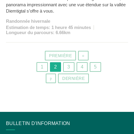
panorama impressionnant avec une vue étendue sur la vallée
Diemtigtal s’offre à vous.
Randonnée hivernale
Estimation de temps: 1 heure 45 minutes
Longueur du parcours: 6.66km
PREMIÈRE
o
1
2
3
4
5
DERNIÈRE
p
CONTACT
BULLETIN D'INFORMATION