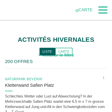
Naviguer
Navigation
Vers le contenu principal
Vers la navigation mobile
Vers la recherche
Vers la zone des pieds
Vers le plan du site
dans
rapide
CARTE
le
réseau
des
parcs
ACTIVITÉS HIVERNALES
suisses
LISTE
CARTE
Afficher le filtre
a
200 OFFRES
i
NATURPARK BEVERIN
Kletterwand Safien Platz
Schlechtes Wetter oder Lust auf Abwechslung? In der
Mehrzweckhalle Safien Platz wartet eine 6.5 m x 7 m grosse
Kletterwand auf Jung und Alt in den Schwierigkeitsstufen vom
3. - 7. Grad.