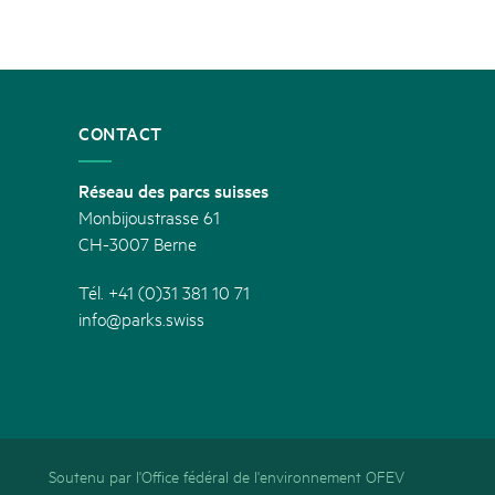
CONTACT
Réseau des parcs suisses
Monbijoustrasse 61
CH-3007 Berne
Tél. +41 (0)31 381 10 71
info@parks.swiss
Soutenu par l'Office fédéral de l'environnement OFEV