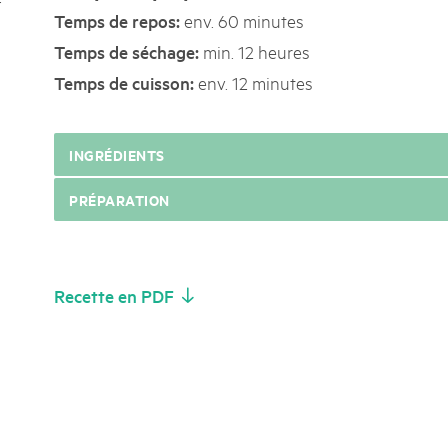
r
k Beverin
env. 60 minutes
Temps de repos:
02. DÉC. 2025
K-Garten
Le Livre blanc des parc
min. 12 heures
Temps de séchage:
 Val Müstair
Protéger la nature, préserver 
env. 12 minutes
Temps de cuisson:
locale : les parcs suisses remp
vingt ans. Mais leurs actions s
toujours comprises par le mond
INGRÉDIENTS
publié le 2 décembre 2025, don
sur les parcs et mettent en lum
PRÉPARATION
Recette en PDF