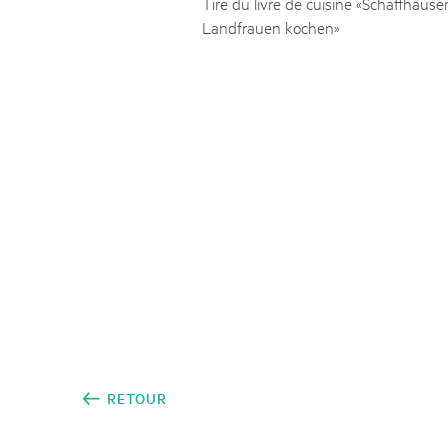
Tiré du livre de cuisine «Schaffhause
Naturpar
Regionaler Naturpark Schaffhausen
JURAPARK AARGAU
06
AOÛT
Landfrauen kochen»
Parc Ela
Parc naturel régional Gruyère Pays-
Film Open Air & Kulinarik im MEC
d'Enhaut
Biosfera
Film Open Air & Kulinarik im MECK-Garten
RETOUR