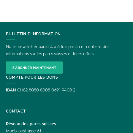
CONTACT
BULLETIN D'INFORMATION
Notre newsletter paraît 4 à 6 fois par an et contient des
informations sur les parcs suisses et leurs offres.
S'ABONNER MAINTENANT
COMPTE POUR LES DONS
IBAN
CH82 8080 8008 0691 9408 2
CONTACT
Réseau des parcs suisses
Monbijoustrasse 61