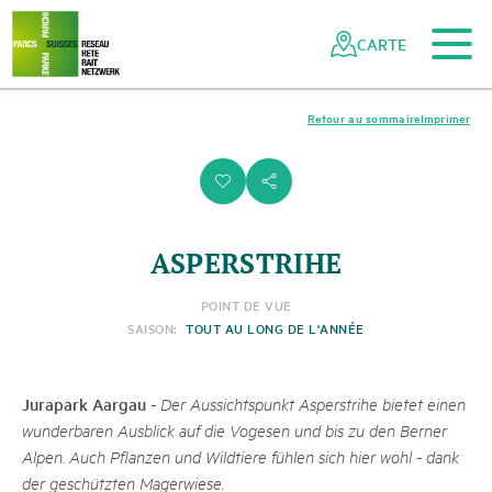
Vers le contenu principal
Vers la navigation mobile
Vers la recherche
Vers la zone des pieds
Vers le plan du site
Naviguer
Navigation
dans
rapide
CARTE
le
réseau
des
Retour au sommaire
Imprimer
parcs
suisses
i
s
ASPERSTRIHE
POINT DE VUE
SAISON:
TOUT AU LONG DE L'ANNÉE
Jurapark Aargau
-
Der Aussichtspunkt Asperstrihe bietet einen
wunderbaren Ausblick auf die Vogesen und bis zu den Berner
Alpen. Auch Pflanzen und Wildtiere fühlen sich hier wohl - dank
der geschützten Magerwiese.