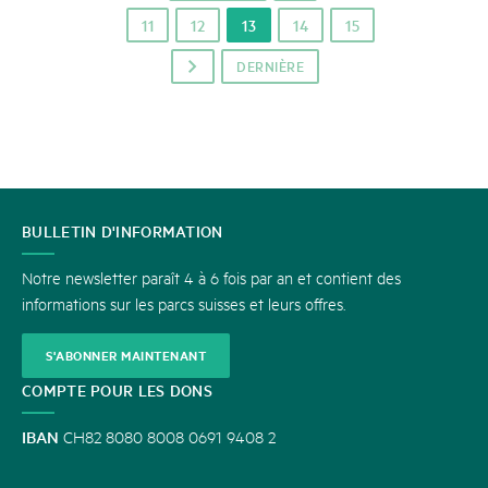
11
12
13
14
15
DERNIÈRE
p
CONTACT
BULLETIN D'INFORMATION
Notre newsletter paraît 4 à 6 fois par an et contient des
informations sur les parcs suisses et leurs offres.
S'ABONNER MAINTENANT
COMPTE POUR LES DONS
IBAN
CH82 8080 8008 0691 9408 2