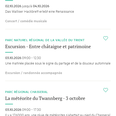
02.10.2026
jusqu'à
04.10.2026
Das Walliser Hackbrett erlebt eine Renaissance
Concert / comédie musicale
i
PARC NATUREL RÉGIONAL DE LA VALLÉE DU TRIENT
Excursion - Entre châtaigne et patrimoine
03.10.2026
09:00 - 12:30
Une matinée placée sous le signe du partage et de la douceur automnale
Excursion / randonnée accompagnée
i
PARC RÉGIONAL CHASSERAL
La météorite du Twannberg - 3 octobre
03.10.2026
09:00 - 17:30
Il y a 176’000 ans, une pluie de météorites s’abattait au pied du Chasseral.