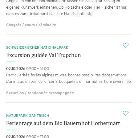
Angeleitet von der Holzbildhauerin lassen Sie Schlag für Schlag Ihr
eigenes Kunstwerk entstehen. Ob Holzschale oder Tier – sicher ist nur,
dass es zum Unikat wird, das Ihre Handschrift trägt.
Congrès / cours / séminaire
i
SCHWEIZERISCHER NATIONALPARK
Excursion guidée Val Trupchun
02.10.2026
09:00 - 16:00
Particularités: forêts alpines mixtes, bonnes possibilités d'observations
d'animaux, en particulier cerfs, bouquetins et marmottes, flore diversifiée.
Excursion / randonnée accompagnée
i
NATURPARK GANTRISCH
Ferientage auf dem Bio Bauernhof Horbermatt
02.10.2026
09:00 - 17:00