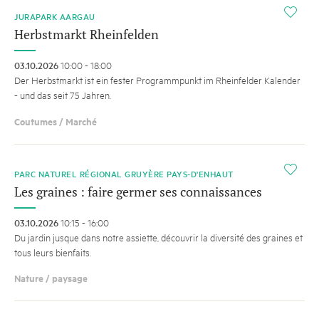
i
JURAPARK AARGAU
Herbstmarkt Rheinfelden
03.10.2026
10:00 - 18:00
Der Herbstmarkt ist ein fester Programmpunkt im Rheinfelder Kalender
- und das seit 75 Jahren.
Coutumes / Marché
i
PARC NATUREL RÉGIONAL GRUYÈRE PAYS-D'ENHAUT
Les graines : faire germer ses connaissances
03.10.2026
10:15 - 16:00
Du jardin jusque dans notre assiette, découvrir la diversité des graines et
tous leurs bienfaits.
Nature / paysage