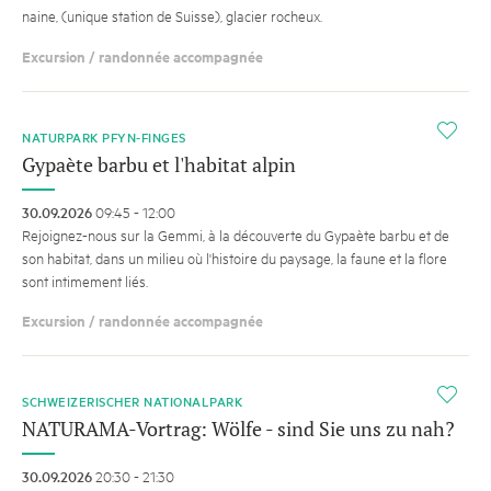
naine, (unique station de Suisse), glacier rocheux.
Excursion / randonnée accompagnée
i
NATURPARK PFYN-FINGES
Gypaète barbu et l'habitat alpin
30.09.2026
09:45 - 12:00
Rejoignez-nous sur la Gemmi, à la découverte du Gypaète barbu et de
son habitat, dans un milieu où l'histoire du paysage, la faune et la flore
sont intimement liés.
Excursion / randonnée accompagnée
i
SCHWEIZERISCHER NATIONALPARK
NATURAMA-Vortrag: Wölfe - sind Sie uns zu nah?
30.09.2026
20:30 - 21:30