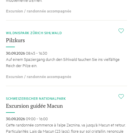
Excursion / randonnée accompagnée
i
WILDNISPARK ZÜRICH SIHLWALD
Pilzkurs
30.09.2026
08:45 - 16:30
Auf einem Spaziergang durch den Sihlwald tauchen Sie ins vielfältige
Reich der Pilze ein.
Excursion / randonnée accompagnée
i
SCHWEIZERISCHER NATIONALPARK
Excursion guidée Macun
30.09.2026
09:00 - 16:00
Cette randonnée commence à l'alpe Zeznina, va jusqu'à Macun et retour.
Particularités: Lais da Macun (23 lacs), flore sur sol cristallin, renoncule