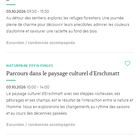
03.10.2026
09:30 - 15:30
Au détour des sentiers, explorez les refuges forestiers. Une journée
pleine de charme pour découvrir leurs anecdotes, admirer les couleurs
d’automne et savourer une raclette au fond des bois.
Excursion / randonnée accompagnée
i
NATURPARK PFYN-FINGES
Parcours dans le paysage culturel d'Erschmatt
03.10.2026
10:00 - 14:00
Le paysage culturel d'Erschmatt, avec ses steppes rocheuses, ses
pâturages et ses champs, est le résultat de l'interaction entre la nature et
l'homme. Nous en explorerons les changements au rythme des saisons
et au cours des décennies passées.
Excursion / randonnée accompagnée