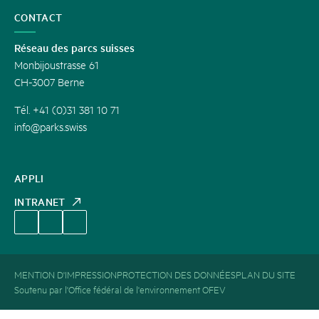
CONTACT
Réseau des parcs suisses
Monbijoustrasse 61
CH-3007 Berne
Tél. +41 (0)31 381 10 71
info@parks.swiss
APPLI
INTRANET
MENTION D'IMPRESSION
PROTECTION DES DONNÉES
PLAN DU SITE
Soutenu par l'Office fédéral de l'environnement OFEV