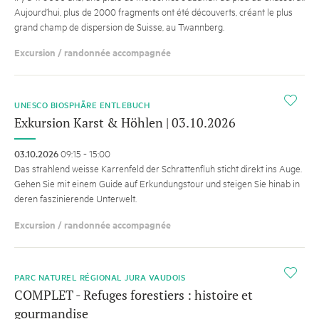
Aujourd’hui, plus de 2000 fragments ont été découverts, créant le plus
grand champ de dispersion de Suisse, au Twannberg.
Excursion / randonnée accompagnée
i
UNESCO BIOSPHÄRE ENTLEBUCH
Exkursion Karst & Höhlen | 03.10.2026
03.10.2026
09:15 - 15:00
Das strahlend weisse Karrenfeld der Schrattenfluh sticht direkt ins Auge.
Gehen Sie mit einem Guide auf Erkundungstour und steigen Sie hinab in
deren faszinierende Unterwelt.
Excursion / randonnée accompagnée
i
PARC NATUREL RÉGIONAL JURA VAUDOIS
COMPLET - Refuges forestiers : histoire et
gourmandise