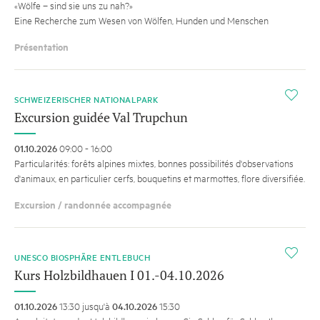
«Wölfe – sind sie uns zu nah?»
Eine Recherche zum Wesen von Wölfen, Hunden und Menschen
Présentation
i
SCHWEIZERISCHER NATIONALPARK
Excursion guidée Val Trupchun
01.10.2026
09:00 - 16:00
Particularités: forêts alpines mixtes, bonnes possibilités d'observations
d'animaux, en particulier cerfs, bouquetins et marmottes, flore diversifiée.
Excursion / randonnée accompagnée
i
UNESCO BIOSPHÄRE ENTLEBUCH
Kurs Holzbildhauen I 01.-04.10.2026
01.10.2026
13:30 jusqu'à
04.10.2026
15:30