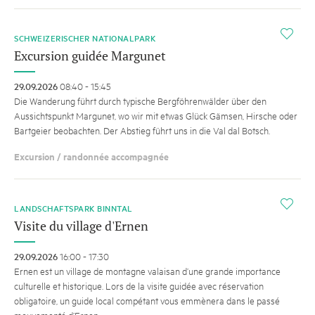
i
SCHWEIZERISCHER NATIONALPARK
Excursion guidée Margunet
29.09.2026
08:40 - 15:45
Die Wanderung führt durch ­typische Bergföhrenwälder über den
Aussichtspunkt Margunet, wo wir mit etwas Glück Gämsen, Hirsche oder
Bartgeier beobachten. Der Abstieg führt uns in die Val dal Botsch.
Excursion / randonnée accompagnée
i
LANDSCHAFTSPARK BINNTAL
Visite du village d'Ernen
29.09.2026
16:00 - 17:30
Ernen est un village de montagne valaisan d’une grande importance
culturelle et historique. Lors de la visite guidée avec réservation
obligatoire, un guide local compétant vous emmènera dans le passé
mouvementé d’Ernen.