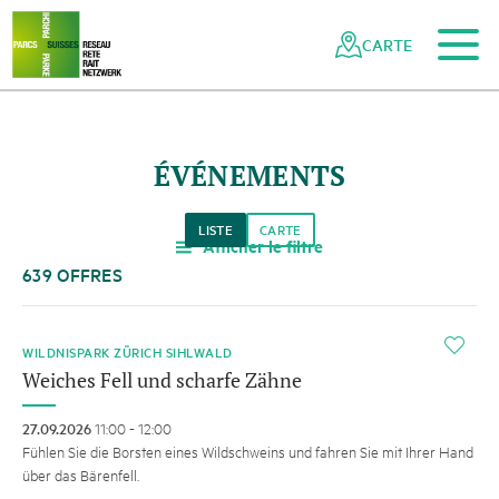
Vers le contenu principal
Vers la navigation mobile
Vers la recherche
Vers la zone des pieds
Vers le plan du site
Naviguer
Navigation
dans
rapide
CARTE
le
réseau
des
parcs
ÉVÉNEMENTS
suisses
LISTE
CARTE
Afficher le filtre
a
639 OFFRES
i
WILDNISPARK ZÜRICH SIHLWALD
Weiches Fell und scharfe Zähne
27.09.2026
11:00 - 12:00
Fühlen Sie die Borsten eines Wildschweins und fahren Sie mit Ihrer Hand
über das Bärenfell.