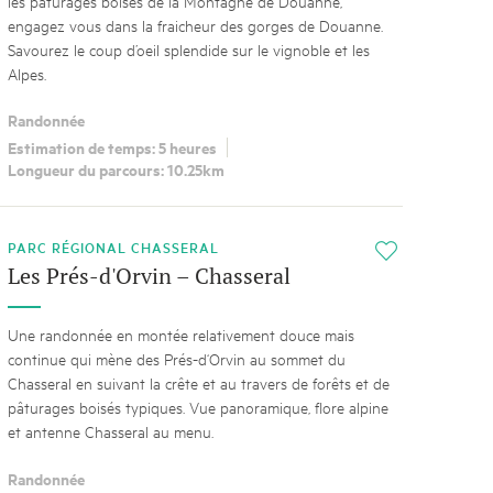
les pâturages boisés de la Montagne de Douanne,
engagez vous dans la fraicheur des gorges de Douanne.
Savourez le coup d’oeil splendide sur le vignoble et les
Alpes.
Randonnée
Estimation de temps: 5 heures
Longueur du parcours: 10.25km
PARC RÉGIONAL CHASSERAL
i
Les Prés-d'Orvin – Chasseral
Une randonnée en montée relativement douce mais
continue qui mène des Prés-d‘Orvin au sommet du
Chasseral en suivant la crête et au travers de forêts et de
pâturages boisés typiques. Vue panoramique, flore alpine
et antenne Chasseral au menu.
Randonnée