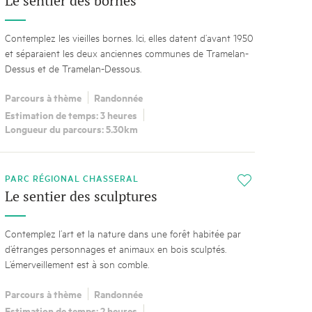
Le sentier des bornes
Contemplez les vieilles bornes. Ici, elles datent d’avant 1950
et séparaient les deux anciennes communes de Tramelan-
Dessus et de Tramelan-Dessous.
Parcours à thème
Randonnée
Estimation de temps: 3 heures
Longueur du parcours: 5.30km
PARC RÉGIONAL CHASSERAL
i
Le sentier des sculptures
Contemplez l’art et la nature dans une forêt habitée par
d’étranges personnages et animaux en bois sculptés.
L’émerveillement est à son comble.
Parcours à thème
Randonnée
Estimation de temps: 2 heures