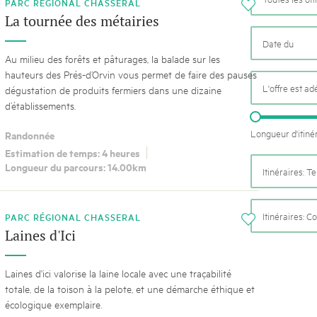
k Beverin
PARC RÉGIONAL CHASSERAL
i
02. DÉC. 2025
La tournée des métairies
DU TRIENT
Le Livre blanc des parc
 Val Müstair
Protéger la nature, préserver 
Au milieu des forêts et pâturages, la balade sur les
ure locale !
locale : les parcs suisses remp
hauteurs des Prés-d’Orvin vous permet de faire des pauses
vingt ans. Mais leurs actions s
L'offre est a
dégustation de produits fermiers dans une dizaine
toujours comprises par le mond
d’établissements.
publié le 2 décembre 2025, don
sur les parcs et mettent en lum
Longueur d'itiné
Randonnée
Estimation de temps: 4 heures
Longueur du parcours: 14.00km
Itinéraires: 
Itinéraires: C
PARC RÉGIONAL CHASSERAL
i
Laines d'Ici
Laines d'ici valorise la laine locale avec une traçabilité
totale, de la toison à la pelote, et une démarche éthique et
écologique exemplaire.