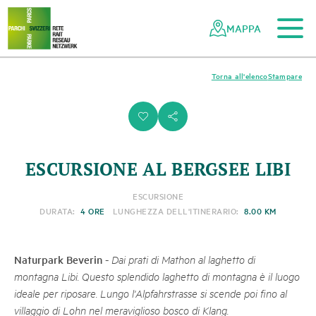
Al contenuto principale
Alla navigazione mobile
Alla ricerca
Al piè di pagina
Alla mappa del sito
Navigazione
Navigazione
nella
rapida
MAPPA
rete
dei
parchi
Torna all'elenco
Stampare
svizzeri
i
s
ESCURSIONE AL BERGSEE LIBI
ESCURSIONE
DURATA:
4 ORE
LUNGHEZZA DELL'ITINERARIO:
8.00 KM
Naturpark Beverin
-
Dai prati di Mathon al laghetto di
montagna Libi. Questo splendido laghetto di montagna è il luogo
ideale per riposare. Lungo l'Alpfahrstrasse si scende poi fino al
villaggio di Lohn nel meraviglioso bosco di Klang.