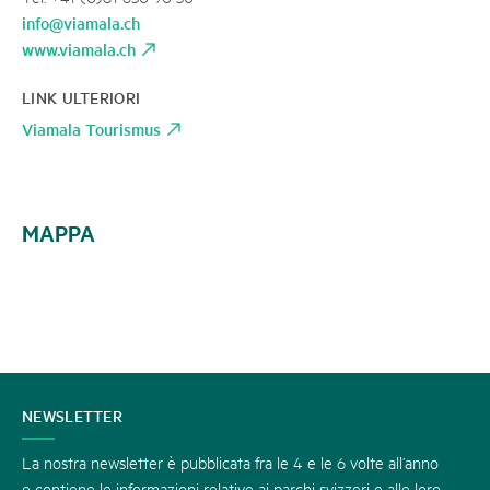
info@viamala.ch
www.viamala.ch
LINK ULTERIORI
Viamala Tourismus
MAPPA
CONTATTATECI
NEWSLETTER
La nostra newsletter è pubblicata fra le 4 e le 6 volte all’anno
e contiene le informazioni relative ai parchi svizzeri e alle loro