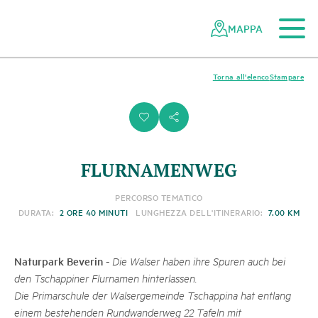
Al contenuto principale
Alla navigazione mobile
Alla ricerca
Al piè di pagina
Alla mappa del sito
Navigazione
Navigazione
nella
rapida
MAPPA
rete
dei
parchi
Torna all'elenco
Stampare
svizzeri
i
s
FLURNAMENWEG
PERCORSO TEMATICO
DURATA:
2 ORE 40 MINUTI
LUNGHEZZA DELL'ITINERARIO:
7.00 KM
Naturpark Beverin
-
Die Walser haben ihre Spuren auch bei
den Tschappiner Flurnamen hinterlassen.
Die Primarschule der Walsergemeinde Tschappina hat entlang
einem bestehenden Rundwanderweg 22 Tafeln mit