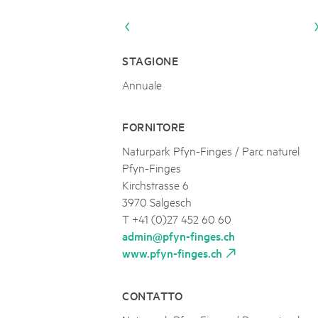
Naturpar
Regionaler Naturpark Schaffhausen
UNESCO BIOSPHÄRE ENTLEBUCH
07
AUGUST
Parc Ela
Parc naturel régional Gruyère Pays-
Exkursion Karst & Höhlen | 07.08.2
d'Enhaut
Biosfera
Karst- und Höhlenwanderung an der Schratten
STAGIONE
Annuale
FORNITORE
Naturpark Pfyn-Finges / Parc naturel
Pfyn-Finges
Kirchstrasse 6
3970 Salgesch
T +41 (0)27 452 60 60
admin@pfyn-finges.ch
www.pfyn-finges.ch
CONTATTO