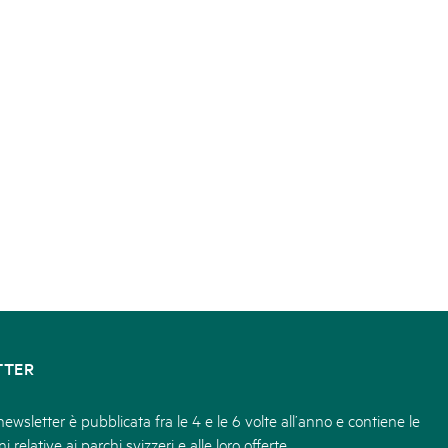
TTER
ewsletter è pubblicata fra le 4 e le 6 volte all’anno e contiene le
i relative ai parchi svizzeri e alle loro offerte.