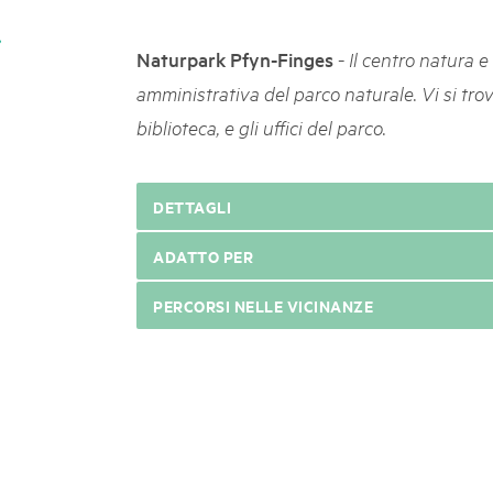
k Beverin
05. MAR. 2025
026
9° Mercato dei parchi 
-
Naturpark Pfyn-Finges
Il centro natura 
 Val Müstair
fluh.
Le jeudi 15 mai 2025, le March
amministrativa del parco naturale. Vi si trov
programme : des spécialités, de
biblioteca, e gli uffici del parco.
de la musique et tout ce qu'i
DETTAGLI
ADATTO PER
PERCORSI NELLE VICINANZE