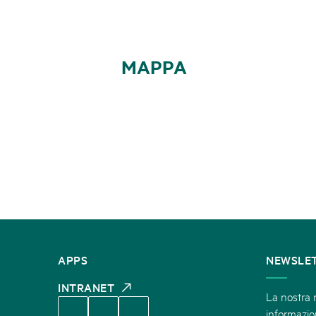
MAPPA
CONTATTATECI
APPS
NEWSLE
INTRANET
La nostra n
informazion