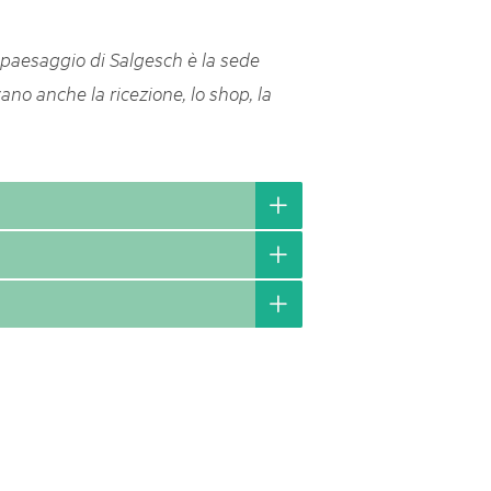
svizzeri, 15 maggio 2025
e paesaggio di Salgesch è la sede
é des parcs suisses revient sur la Place fédérale à Berne. Au
ano anche la ricezione, lo shop, la
s dégustations, des jeux et activités participatives sur les stands,
l faut pour passer un bon moment. Une date à réserver !