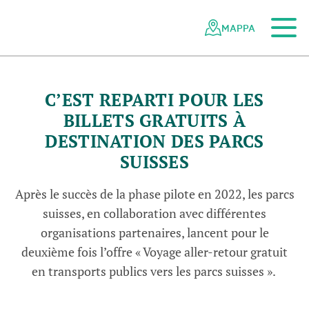
Al contenuto principale
Alla navigazione mobile
Alla ricerca
Al piè di pagina
Alla mappa del sito
Navigazione
Navigazione
nella
rapida
MAPPA
rete
dei
parchi
svizzeri
C’EST REPARTI POUR LES
BILLETS GRATUITS À
DESTINATION DES PARCS
SUISSES
Après le succès de la phase pilote en 2022, les parcs
suisses, en collaboration avec différentes
organisations partenaires, lancent pour le
deuxième fois l’offre « Voyage aller-retour gratuit
en transports publics vers les parcs suisses ».