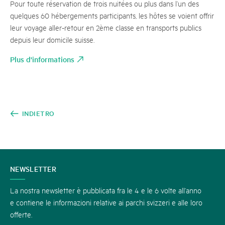
Pour toute réservation de trois nuitées ou plus dans l’un des
quelques 60 hébergements participants, les hôtes se voient offrir
leur voyage aller-retour en 2ème classe en transports publics
depuis leur domicile suisse.
Plus d'informations
INDIETRO
CONTATTATECI
NEWSLETTER
La nostra newsletter è pubblicata fra le 4 e le 6 volte all’anno
e contiene le informazioni relative ai parchi svizzeri e alle loro
offerte.