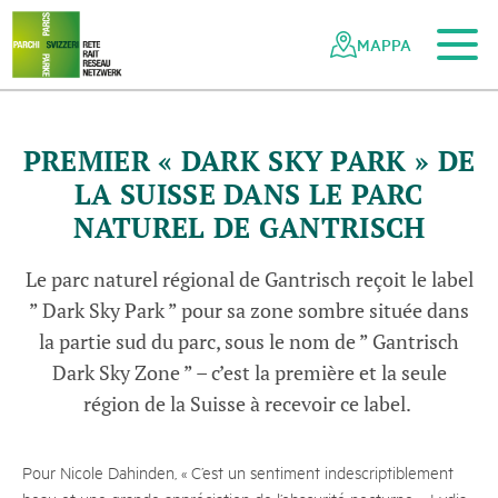
Al contenuto principale
Alla navigazione mobile
Alla ricerca
Al piè di pagina
Alla mappa del sito
Navigazione
Navigazione
nella
rapida
MAPPA
rete
dei
parchi
svizzeri
PREMIER « DARK SKY PARK » DE
LA SUISSE DANS LE PARC
NATUREL DE GANTRISCH
Le parc naturel régional de Gantrisch reçoit le label
” Dark Sky Park ” pour sa zone sombre située dans
la partie sud du parc, sous le nom de ” Gantrisch
Dark Sky Zone ” – c’est la première et la seule
région de la Suisse à recevoir ce label.
Pour Nicole Dahinden, « C’est un sentiment indescriptiblement