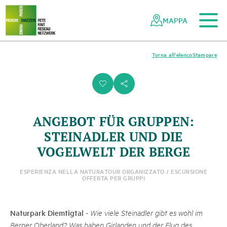
Al contenuto principale
Alla navigazione mobile
Alla ricerca
Al piè di pagina
Alla mappa del sito
Navigazione
Navigazione
nella
rapida
MAPPA
rete
dei
parchi
Torna all'elenco
Stampare
svizzeri
i
s
ANGEBOT FÜR GRUPPEN:
STEINADLER UND DIE
VOGELWELT DER BERGE
ESPERIENZA NELLA NATURA
TOUR ORGANIZZATO / ESCURSIONE
OFFERTA PER GRUPPI
Naturpark Diemtigtal
-
Wie viele Steinadler gibt es wohl im
Berner Oberland? Was haben Girlanden und der Flug des