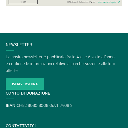
1 km
© Netzwerk Schweizer Pärke
informazione legale
CONTATTATECI
NEWSLETTER
La nostra newsletter è pubblicata fra le 4 e le 6 volte all’anno
e contiene le informazioni relative ai parchi svizzeri e alle loro
offerte.
ISCRIVERSI ORA
CONTO DI DONAZIONE
IBAN
CH82 8080 8008 0691 9408 2
CONTATTATECI