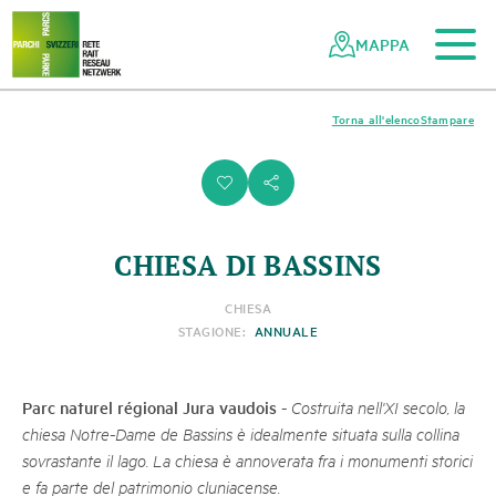
Al contenuto principale
Alla navigazione mobile
Alla ricerca
Al piè di pagina
Alla mappa del sito
Navigazione
Navigazione
nella
rapida
MAPPA
rete
dei
parchi
Torna all'elenco
Stampare
svizzeri
i
s
CHIESA DI BASSINS
CHIESA
STAGIONE:
ANNUALE
Parc naturel régional Jura vaudois
-
Costruita nell'XI secolo, la
chiesa Notre-Dame de Bassins è idealmente situata sulla collina
sovrastante il lago. La chiesa è annoverata fra i monumenti storici
e fa parte del patrimonio cluniacense.