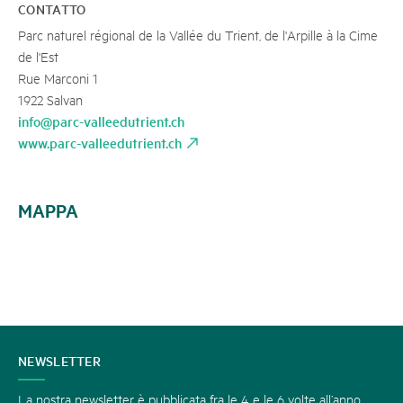
CONTATTO
Parc naturel régional de la Vallée du Trient, de l'Arpille à la Cime
de l'Est
Rue Marconi 1
1922 Salvan
info@parc-valleedutrient.ch
www.parc-valleedutrient.ch
MAPPA
CONTATTATECI
NEWSLETTER
La nostra newsletter è pubblicata fra le 4 e le 6 volte all’anno