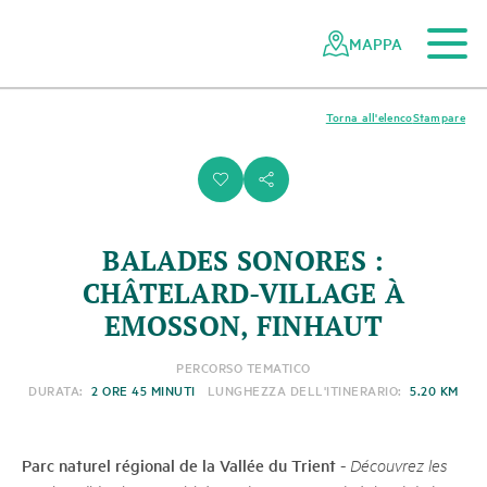
Al contenuto principale
Alla navigazione mobile
Alla ricerca
Al piè di pagina
Alla mappa del sito
Navigazione
Navigazione
nella
rapida
MAPPA
rete
dei
parchi
Torna all'elenco
Stampare
svizzeri
i
s
BALADES SONORES :
CHÂTELARD-VILLAGE À
EMOSSON, FINHAUT
PERCORSO TEMATICO
DURATA:
2 ORE 45 MINUTI
LUNGHEZZA DELL'ITINERARIO:
5.20 KM
Parc naturel régional de la Vallée du Trient
-
Découvrez les