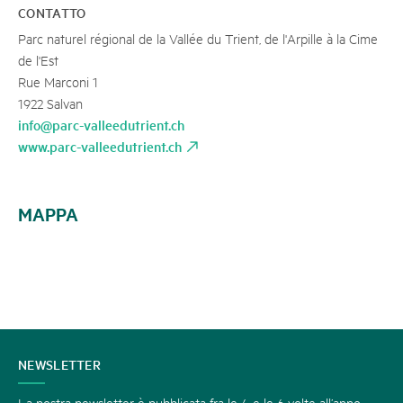
CONTATTO
Parc naturel régional de la Vallée du Trient, de l'Arpille à la Cime
de l'Est
Rue Marconi 1
1922 Salvan
info@parc-valleedutrient.ch
www.parc-valleedutrient.ch
MAPPA
CONTATTATECI
NEWSLETTER
La nostra newsletter è pubblicata fra le 4 e le 6 volte all’anno