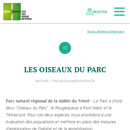
Al contenuto principale
Alla navigazione mobile
Alla ricerca
Al piè di pagina
Alla mappa del sito
Navigazione
Navigazione
nella
rapida
MAPPA
rete
dei
parchi
Torna all'elenco
Stampare
svizzeri
s
LES OISEAUX DU PARC
NATURA / PAESAGGIO
BIODIVERSITÀ
Parc naturel régional de la Vallée du Trient
-
Le Parc a choisi
deux "Oiseaux du Parc" : le Rougequeue à front blanc et le
Tétras-lyre. Pour ces deux espèces, nous procédons à une
évaluation des populations et mettons en place des mesures
d'amélioration de l'habitat et de la sensibilisation.